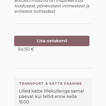
BSURD mustrid on inspireeritud
loodusest, põnevatest inimestest ja
erilistest kohtadest.
Lisa ostukorvi
64,50 €
TRANSPORT & KÄTTE SAAMINE
Lilled kätte lillekulleriga samal
päeval: kui tellid enne kella
15:00.