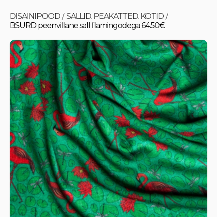
DISAINIPOOD
SALLID. PEAKATTED. KOTID
/
/
BSURD peenvillane sall flamingodega 64.50€