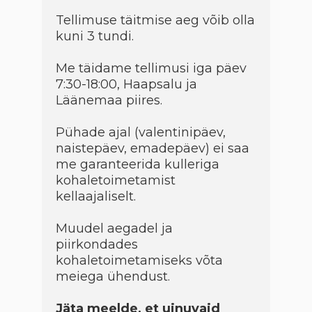
Tellimuse täitmise aeg võib olla
kuni 3 tundi.
Me täidame tellimusi iga päev
7:30-18:00, Haapsalu ja
Läänemaa piires.
Pühade ajal (valentinipäev,
naistepäev, emadepäev) ei saa
me garanteerida kulleriga
kohaletoimetamist
kellaajaliselt.
Muudel aegadel ja
piirkondades
kohaletoimetamiseks võta
meiega ühendust.
Jäta meelde, et uinuvaid