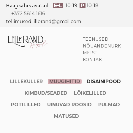
Haapsalus avatud
E-L
10-19
P
10-18
+372 5814 1616
tellimused.lillerand@gmail.com
TEENUSED
NÕUANDENURK
MEIST
KONTAKT
LILLEKULLER
MÜÜGIHITID
DISAINIPOOD
KIMBUD/SEADED
LÕIKELILLED
POTILILLED
UINUVAD ROOSID
PULMAD
MATUSED