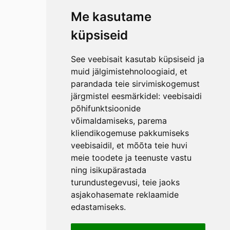
Me kasutame
küpsiseid
See veebisait kasutab küpsiseid ja
muid jälgimistehnoloogiaid, et
parandada teie sirvimiskogemust
järgmistel eesmärkidel:
veebisaidi
põhifunktsioonide
võimaldamiseks
,
parema
kliendikogemuse pakkumiseks
veebisaidil
,
et mõõta teie huvi
meie toodete ja teenuste vastu
ning isikupärastada
turundustegevusi
,
teie jaoks
asjakohasemate reklaamide
edastamiseks
.