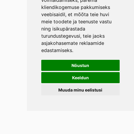
võimaldamiseks
,
parema
kliendikogemuse pakkumiseks
veebisaidil
,
et mõõta teie huvi
meie toodete ja teenuste vastu
ning isikupärastada
turundustegevusi
,
teie jaoks
asjakohasemate reklaamide
edastamiseks
.
Nõustun
Keeldun
Muuda minu eelistusi