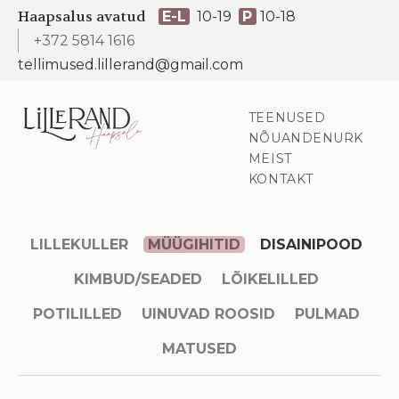
Haapsalus avatud
E-L
10-19
P
10-18
+372 5814 1616
tellimused.lillerand@gmail.com
TEENUSED
NÕUANDENURK
MEIST
KONTAKT
LILLEKULLER
MÜÜGIHITID
DISAINIPOOD
KIMBUD/SEADED
LÕIKELILLED
POTILILLED
UINUVAD ROOSID
PULMAD
MATUSED