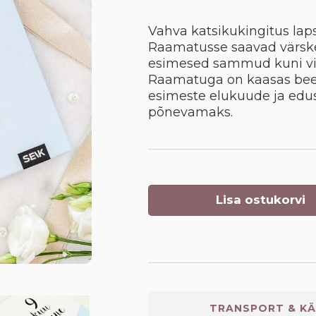
Vahva katsikukingitus lap
Raamatusse saavad värsk
esimesed sammud kuni vii
Raamatuga on kaasas bee
esimeste elukuude ja ed
põnevamaks.
Lisa ostukorvi
TRANSPORT & KÄ