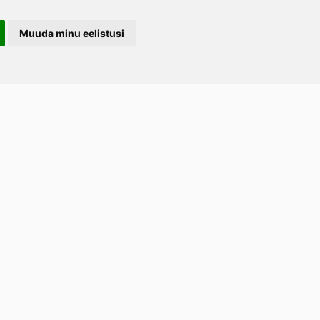
Muuda minu eelistusi
LERAND OÜ
arootsi tee 1, Uuemõisa küla, Haapsalu
emaa 90401
ost
tellimused.lillerand@gmail.com
efon
+372 5814 1616