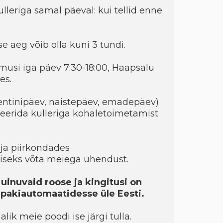
kulleriga samal päeval: kui tellid enne
e aeg võib olla kuni 3 tundi.
musi iga päev 7:30-18:00, Haapsalu
es.
entinipäev, naistepäev, emadepäev)
eerida kulleriga kohaletoimetamist
ja piirkondades
seks võta meiega ühendust.
 uinuvaid roose ja kingitusi on
a pakiautomaatidesse üle Eesti.
ik meie poodi ise järgi tulla.