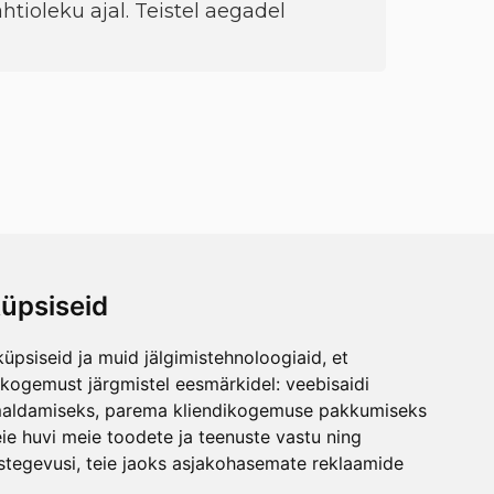
htioleku ajal. Teistel aegadel
üpsiseid
üpsiseid ja muid jälgimistehnoloogiaid, et
skogemust järgmistel eesmärkidel:
veebisaidi
maldamiseks
,
parema kliendikogemuse pakkumiseks
ie huvi meie toodete ja teenuste vastu ning
stegevusi
,
teie jaoks asjakohasemate reklaamide