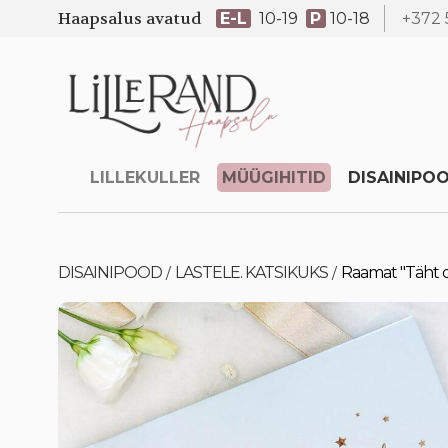
Haapsalus avatud
E-L
10-19
P
10-18
+372 
LILLEKULLER
MÜÜGIHITID
DISAINIPO
DISAINIPOOD
LASTELE. KATSIKUKS
Raamat "Täht o
/
/