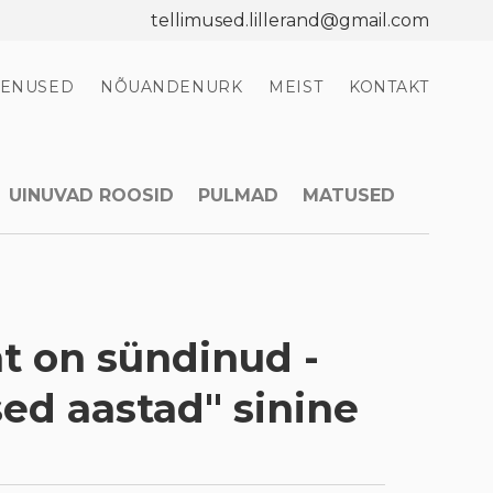
tellimused.lillerand@gmail.com
EENUSED
NÕUANDENURK
MEIST
KONTAKT
UINUVAD ROOSID
PULMAD
MATUSED
t on sündinud -
ed aastad" sinine