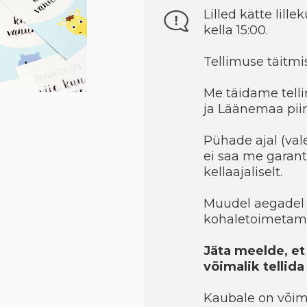
Lilled kätte lille
kella 15:00.
Tellimuse täitmis
Me täidame telli
ja Läänemaa piir
Pühade ajal (val
ei saa me garant
kellaajaliselt.
Muudel aegadel 
kohaletoimetami
Jäta meelde, et
võimalik tellid
Kaubale on võimal