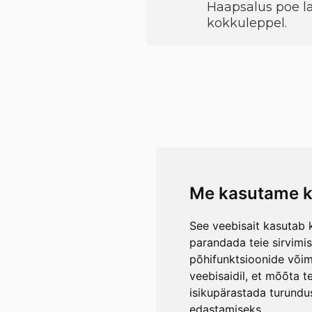
Haapsalus poe la
kokkuleppel.
Me kasutame k
See veebisait kasutab k
parandada teie sirvimi
põhifunktsioonide või
veebisaidil
,
et mõõta te
isikupärastada turundu
edastamiseks
.