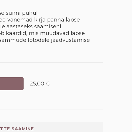
se sünni puhul.
ed vanemad kirja panna lapse
e aastaseks saamiseni.
bikaardid, mis muudavad lapse
usammude fotodele jäädvustamise
25,00 €
TTE SAAMINE