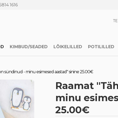
5814 1616
T
OD
KIMBUD/SEADED
LÕIKELILLED
POTILILLED
n sündinud - minu esimesed aastad" sinine 25.00€
Raamat "Täh
minu esimes
25.00€