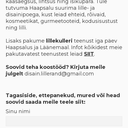
kaasaegsus, lihtsus ning isikupära. Tule
tutvuma Haapsalu suurima lille- ja
disainipoega, kust leiad ehteid, rõivaid,
kosmeetikat, gurmeetooteid, kodusisustust
ning lilli.
Lisaks pakume
lillekulleri
teenust iga päev
Haapsalus ja Läänemaal. Infot kõikidest meie
pakutavatest teenustest leiad
SIIT
.
Soovid teha koostööd? Kirjuta meile
julgelt
disain.lillerand@gmail.com
Tagasiside, ettepanekud, mured või head
soovid saada meile teele siit:
Sinu nimi