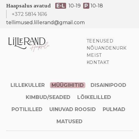
Haapsalus avatud
E-L
10-19
P
10-18
+372 5814 1616
tellimused.lillerand@gmail.com
TEENUSED
NÕUANDENURK
MEIST
KONTAKT
LILLEKULLER
MÜÜGIHITID
DISAINIPOOD
KIMBUD/SEADED
LÕIKELILLED
POTILILLED
UINUVAD ROOSID
PULMAD
MATUSED