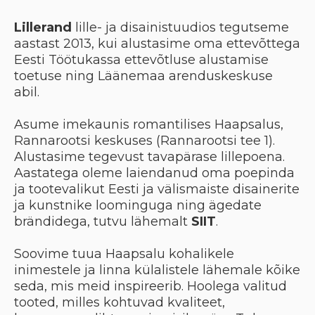
Lillerand
lille- ja disainistuudios tegutseme
aastast 2013, kui alustasime oma ettevõttega
Eesti Töötukassa ettevõtluse alustamise
toetuse ning Läänemaa arenduskeskuse
abil.
Asume imekaunis romantilises Haapsalus,
Rannarootsi keskuses (Rannarootsi tee 1).
Alustasime tegevust tavapärase lillepoena.
Aastatega oleme laiendanud oma poepinda
ja tootevalikut Eesti ja välismaiste disainerite
ja kunstnike loominguga ning ägedate
brändidega, tutvu lähemalt
SIIT
.
Soovime tuua Haapsalu kohalikele
inimestele ja linna külalistele lähemale kõike
seda, mis meid inspireerib. Hoolega valitud
tooted, milles kohtuvad kvaliteet,