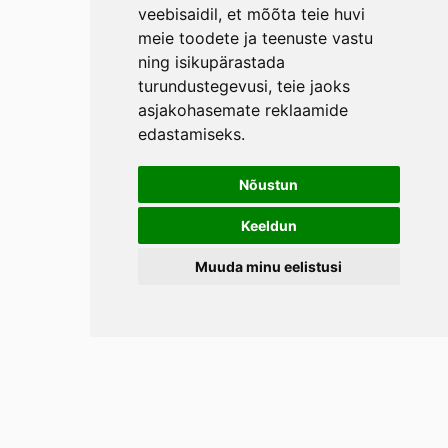
veebisaidil
,
et mõõta teie huvi
meie toodete ja teenuste vastu
ning isikupärastada
turundustegevusi
,
teie jaoks
asjakohasemate reklaamide
edastamiseks
.
Nõustun
Keeldun
Muuda minu eelistusi