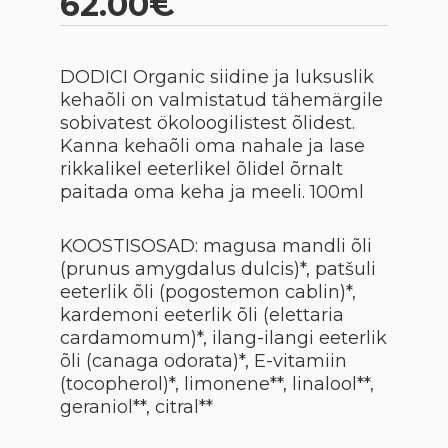
62.00€
DODICI Organic siidine ja luksuslik
kehaõli on valmistatud tähemärgile
sobivatest ökoloogilistest õlidest.
Kanna kehaõli oma nahale ja lase
rikkalikel eeterlikel õlidel õrnalt
paitada oma keha ja meeli. 100ml
KOOSTISOSAD: magusa mandli õli
(prunus amygdalus dulcis)*, patšuli
eeterlik õli (pogostemon cablin)*,
kardemoni eeterlik õli (elettaria
cardamomum)*, ilang-ilangi eeterlik
õli (canaga odorata)*, E-vitamiin
(tocopherol)*, limonene**, linalool**,
geraniol**, citral**