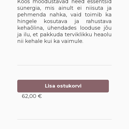
Koos moodustavad need essentsid
sünergia, mis ainult ei niisuta ja
pehmenda nahka, vaid toimib ka
hingele kosutava ja rahustava
kehaõlina, ühendades looduse jõu
ja ilu, et pakkuda terviklikku heaolu
nii kehale kui ka vaimule.
Lisa ostukorvi
62,00 €