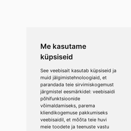
Me kasutame
küpsiseid
See veebisait kasutab küpsiseid ja
muid jälgimistehnoloogiaid, et
parandada teie sirvimiskogemust
järgmistel eesmärkidel:
veebisaidi
põhifunktsioonide
võimaldamiseks
,
parema
kliendikogemuse pakkumiseks
veebisaidil
,
et mõõta teie huvi
meie toodete ja teenuste vastu