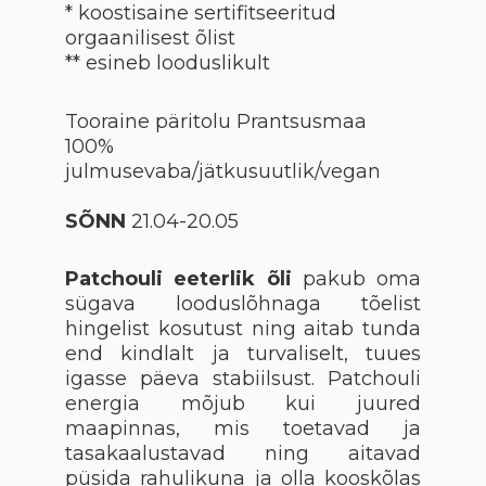
* koostisaine sertifitseeritud
orgaanilisest õlist
** esineb looduslikult
Tooraine päritolu Prantsusmaa
100%
julmusevaba/jätkusuutlik/vegan
SÕNN
21.04-20.05
Patchouli eeterlik õli
pakub oma
sügava looduslõhnaga tõelist
hingelist kosutust ning aitab tunda
end kindlalt ja turvaliselt, tuues
igasse päeva stabiilsust. Patchouli
energia mõjub kui juured
maapinnas, mis toetavad ja
tasakaalustavad ning aitavad
püsida rahulikuna ja olla kooskõlas