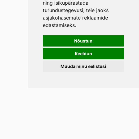
ning isikupärastada
turundustegevusi
,
teie jaoks
asjakohasemate reklaamide
edastamiseks
.
Nõustun
Keeldun
Muuda minu eelistusi