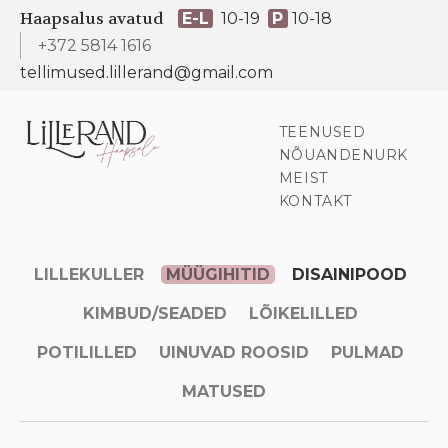
Haapsalus avatud
E-L
10-19
P
10-18
+372 5814 1616
tellimused.lillerand@gmail.com
TEENUSED
NÕUANDENURK
MEIST
KONTAKT
LILLEKULLER
MÜÜGIHITID
DISAINIPOOD
KIMBUD/SEADED
LÕIKELILLED
POTILILLED
UINUVAD ROOSID
PULMAD
MATUSED