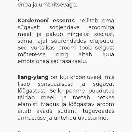
enda ja ümbritsevaga.
Kardemoni essents
hellitab oma
sügavalt soojendava aroomiga
meeli ja pakub hingelist soojust,
samal ajal suurendades elujõudu.
See vürtsikas aroom toob selgust
mõtetesse ning aitab luua
emotsionaalset tasakaalu.
Ilang-ylang
on kui kroonjuveel, mis
lisab sensuaalsust ja sügavat
lõõgastust. Selle pehme puudutus
täidab meeli ja toetab hetkes
elamist. Magus ja lõõgastav aroom
aitab avada südant, tugevdades
armastuse ja ühtekuuluvustunnet.