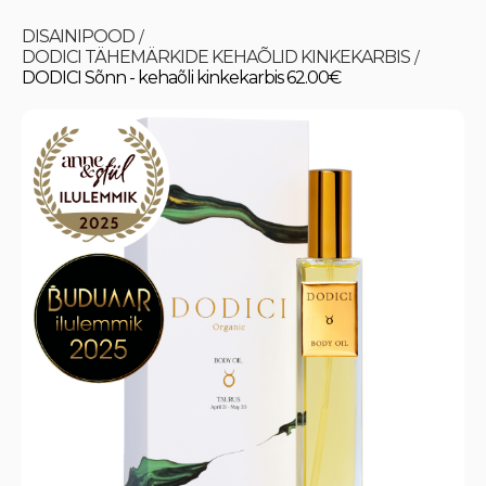
DISAINIPOOD
/
DODICI TÄHEMÄRKIDE KEHAÕLID KINKEKARBIS
/
DODICI Sõnn - kehaõli kinkekarbis 62.00€