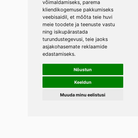
võimaldamiseks
,
parema
kliendikogemuse pakkumiseks
veebisaidil
,
et mõõta teie huvi
meie toodete ja teenuste vastu
ning isikupärastada
turundustegevusi
,
teie jaoks
asjakohasemate reklaamide
edastamiseks
.
Nõustun
Keeldun
Muuda minu eelistusi