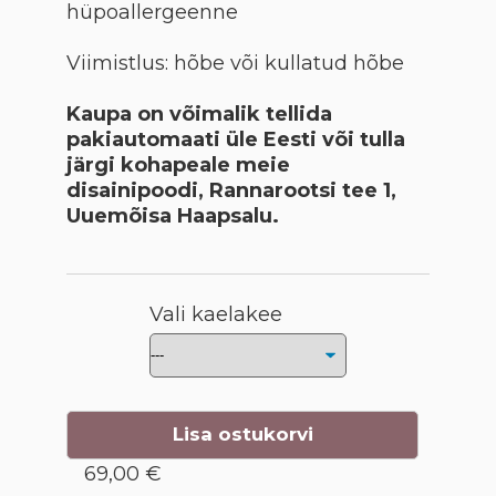
hüpoallergeenne
Viimistlus: hõbe või kullatud hõbe
Kaupa on võimalik tellida
pakiautomaati üle Eesti või tulla
järgi kohapeale meie
disainipoodi, Rannarootsi tee 1,
Uuemõisa Haapsalu.
Vali kaelakee
Lisa ostukorvi
69,00 €