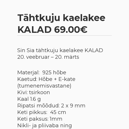
Tähtkuju kaelakee
KALAD 69.00€
Sin Sia tähtkuju kaelakee
KALAD
20. veebruar – 20. märts
Materjal: 925 hõbe
Kaetud: Hõbe + E-kate
(tumenemisvastane)
Kivi: tsirkoon
Kaal 1.6 g
Ripatsi mõõdud: 2 x 9 mm
Keti pikkus: 45 cm
Keti paksus: 1mm
Nikli- ja pliivaba ning