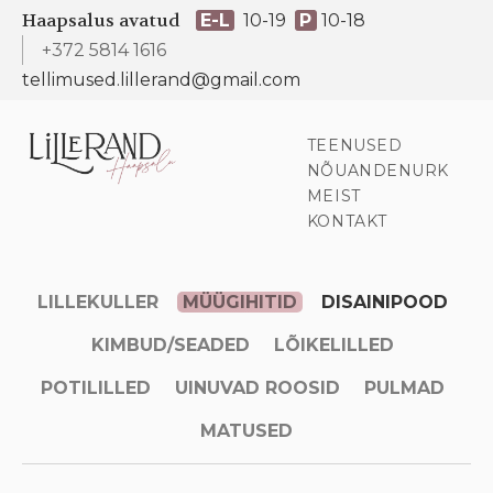
Haapsalus avatud
E-L
10-19
P
10-18
+372 5814 1616
tellimused.lillerand@gmail.com
TEENUSED
NÕUANDENURK
MEIST
KONTAKT
LILLEKULLER
MÜÜGIHITID
DISAINIPOOD
KIMBUD/SEADED
LÕIKELILLED
POTILILLED
UINUVAD ROOSID
PULMAD
MATUSED