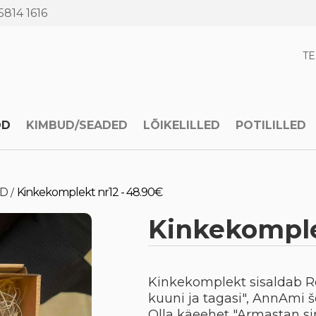
5814 1616
T
OD
KIMBUD/SEADED
LÕIKELILLED
POTILILLED
ID
Kinkekomplekt nr12 - 48.90€
/
Kinkekomple
Kinkekomplekt sisaldab Re
kuuni ja tagasi", AnnAmi
Olla käeehet "Armastan sin