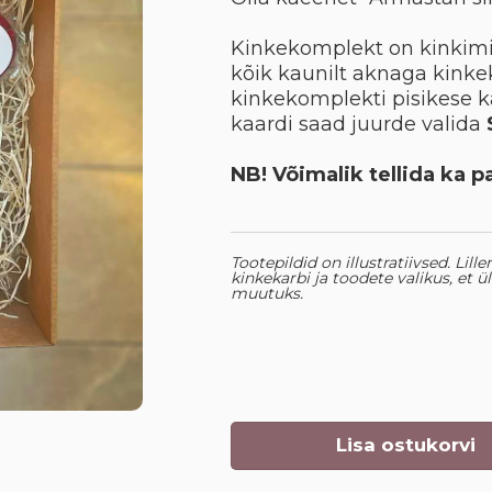
Kinkekomplekt on kinkimis
kõik kaunilt aknaga kinkek
kinkekomplekti pisikese 
kaardi saad juurde valida
NB! Võimalik tellida ka p
Tootepildid on illustratiivsed. Lil
kinkekarbi ja toodete valikus, et ül
muutuks.
Lisa ostukorvi