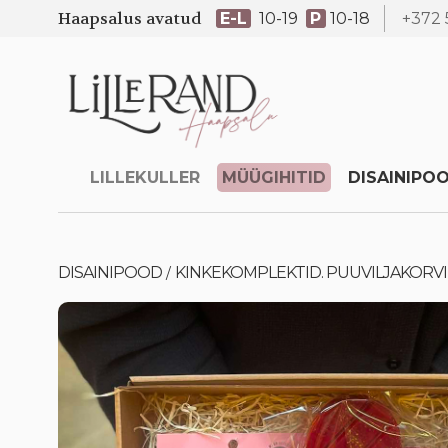
Haapsalus avatud
E-L
10-19
P
10-18
+372 
LILLEKULLER
MÜÜGIHITID
DISAINIPO
DISAINIPOOD
KINKEKOMPLEKTID. PUUVILJAKORV
/