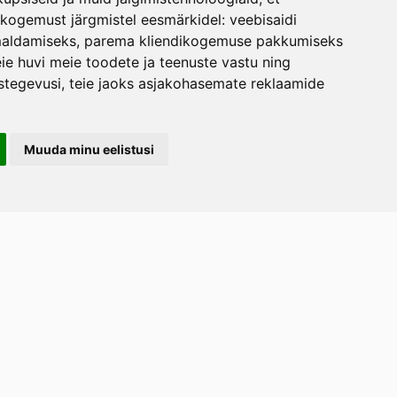
skogemust järgmistel eesmärkidel:
veebisaidi
maldamiseks
,
parema kliendikogemuse pakkumiseks
ie huvi meie toodete ja teenuste vastu ning
stegevusi
,
teie jaoks asjakohasemate reklaamide
Muuda minu eelistusi
LERAND OÜ
arootsi tee 1, Uuemõisa küla, Haapsalu
emaa 90401