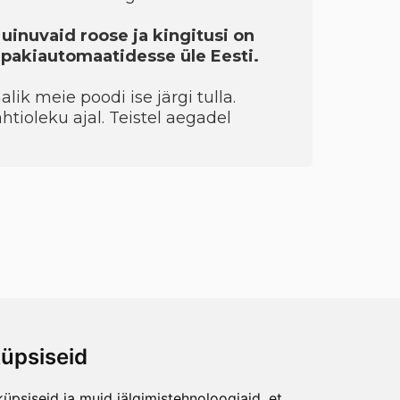
 uinuvaid roose ja kingitusi on
a pakiautomaatidesse üle Eesti.
ik meie poodi ise järgi tulla.
htioleku ajal. Teistel aegadel
üpsiseid
üpsiseid ja muid jälgimistehnoloogiaid, et