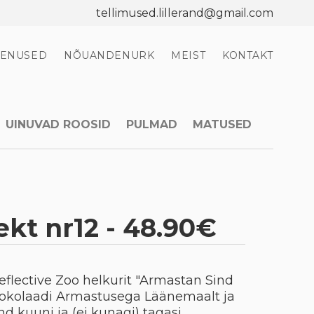
tellimused.lillerand@gmail.com
EENUSED
NÕUANDENURK
MEIST
KONTAKT
UINUVAD ROOSID
PULMAD
MATUSED
kt nr12 - 48.90€
flective Zoo helkurit "Armastan Sind
 šokolaadi Armastusega Läänemaalt ja
d kuuni ja (ei kunagi) tagasi.