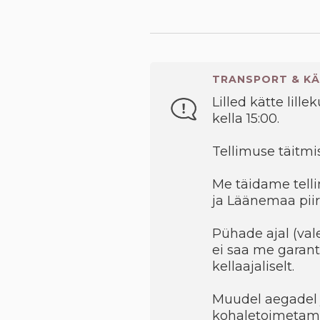
TRANSPORT & KÄ
Lilled kätte lille
kella 15:00.
Tellimuse täitmis
Me täidame telli
ja Läänemaa piir
Pühade ajal (val
ei saa me garant
kellaajaliselt.
Muudel aegadel 
kohaletoimetami