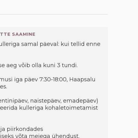
TTE SAAMINE
kulleriga samal päeval: kui tellid enne
e aeg võib olla kuni 3 tundi.
musi iga päev 7:30-18:00, Haapsalu
es.
entinipäev, naistepäev, emadepäev)
eerida kulleriga kohaletoimetamist
ja piirkondades
seks võta meiega ühendust.