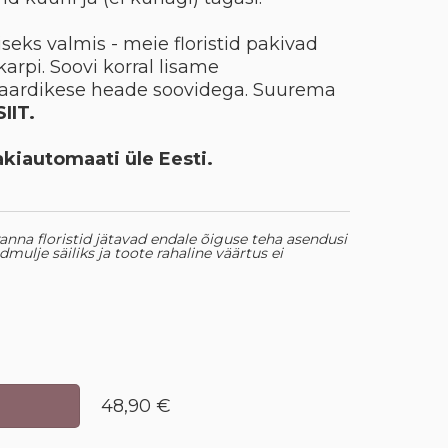
eks valmis - meie floristid pakivad
arpi. Soovi korral lisame
kaardikese heade soovidega. Suurema
SIIT.
akiautomaati üle Eesti.
leranna floristid jätavad endale õiguse teha asendusi
dmulje säiliks ja toote rahaline väärtus ei
48,90 €