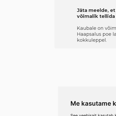
Jäta meelde, et
võimalik tellid
Kaubale on võimal
Haapsalus poe la
kokkuleppel.
Me kasutame k
See veebisait kasutab k