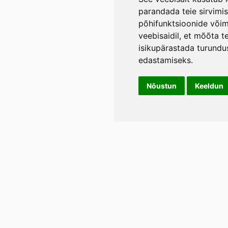
parandada teie sirvimi
põhifunktsioonide või
veebisaidil
,
et mõõta te
isikupärastada turundu
edastamiseks
.
Nõustun
Keeldun
Info
LIL
Üld- ja tagasimakse tingimused
Rann
Lään
Privaatsustingimused