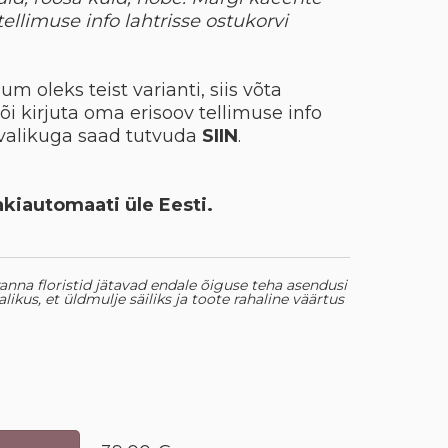
ellimuse info lahtrisse ostukorvi
um oleks teist varianti, siis võta
i kirjuta oma erisoov tellimuse info
e valikuga saad tutvuda
SIIN
.
akiautomaati üle Eesti.
leranna floristid jätavad endale õiguse teha asendusi
likus, et üldmulje säiliks ja toote rahaline väärtus