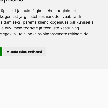
üpsiseid ja muid jälgimistehnoloogiaid, et
skogemust järgmistel eesmärkidel:
veebisaidi
maldamiseks
,
parema kliendikogemuse pakkumiseks
ie huvi meie toodete ja teenuste vastu ning
stegevusi
,
teie jaoks asjakohasemate reklaamide
Muuda minu eelistusi
LERAND OÜ
arootsi tee 1, Uuemõisa küla, Haapsalu