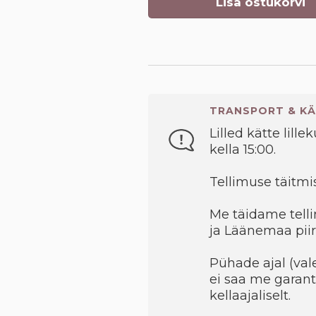
Lisa ostukorvi
TRANSPORT & KÄ
Lilled kätte lille
kella 15:00.
Tellimuse täitmis
Me täidame telli
ja Läänemaa piir
Pühade ajal (val
ei saa me garant
kellaajaliselt.