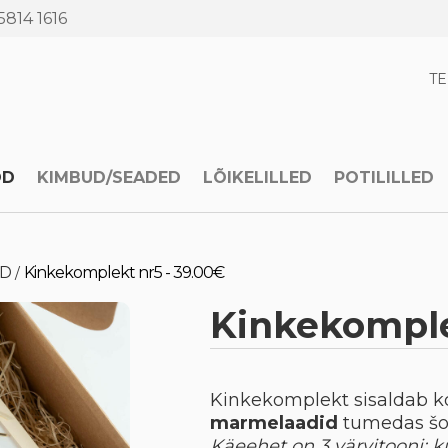
5814 1616
T
OD
KIMBUD/SEADED
LÕIKELILLED
POTILILLED
ID
Kinkekomplekt nr5 - 39.00€
/
Kinkekomple
Kinkekomplekt sisaldab 
marmelaadid
tumedas šo
Käeehet on 3 värvitooni: k