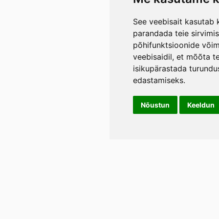
See veebisait kasutab k
parandada teie sirvimi
põhifunktsioonide või
veebisaidil
,
et mõõta te
isikupärastada turundu
edastamiseks
.
Nõustun
Keeldun
Info
LIL
Üld- ja tagasimakse tingimused
Rann