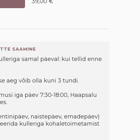
39,00 €
TTE SAAMINE
kulleriga samal päeval: kui tellid enne
e aeg võib olla kuni 3 tundi.
musi iga päev 7:30-18:00, Haapsalu
es.
entinipäev, naistepäev, emadepäev)
eerida kulleriga kohaletoimetamist