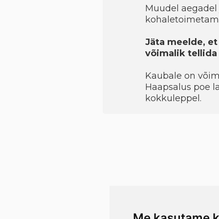
Muudel aegadel 
kohaletoimetami
Jäta meelde, et
võimalik tellid
Kaubale on võimal
Haapsalus poe la
kokkuleppel.
Me kasutame k