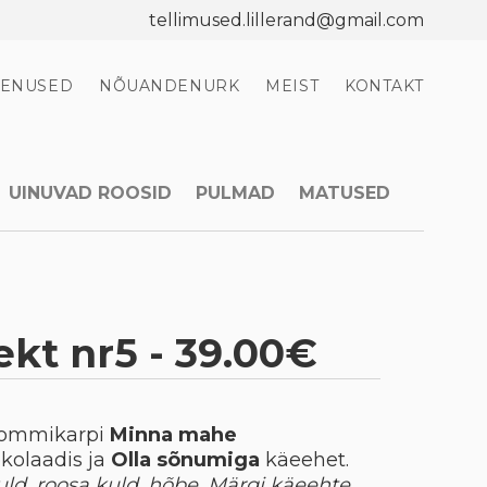
tellimused.lillerand@gmail.com
EENUSED
NÕUANDENURK
MEIST
KONTAKT
UINUVAD ROOSID
PULMAD
MATUSED
kt nr5 - 39.00€
kommikarpi
Minna mahe
kolaadis ja
Olla sõnumiga
käeehet.
uld, roosa kuld, hõbe. Märgi käeehte