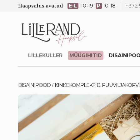
Haapsalus avatud
E-L
10-19
P
10-18
+372 
LILLEKULLER
MÜÜGIHITID
DISAINIPO
DISAINIPOOD
KINKEKOMPLEKTID. PUUVILJAKORV
/