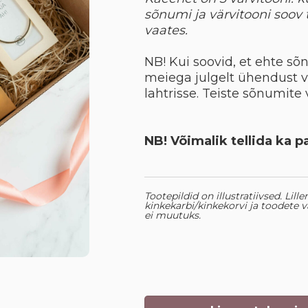
sõnumi ja värvitooni soov t
vaates.
NB! Kui soovid, et ehte sõn
meiega julgelt ühendust võ
lahtrisse. Teiste sõnumit
NB! Võimalik tellida ka p
Tootepildid on illustratiivsed. Lil
kinkekarbi/kinkekorvi ja toodete va
ei muutuks.