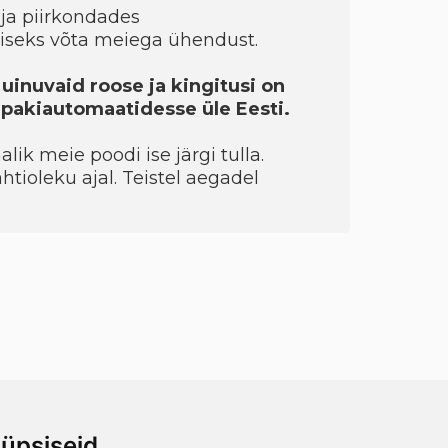
ja piirkondades
seks võta meiega ühendust.
 uinuvaid roose ja kingitusi on
a pakiautomaatidesse üle Eesti.
ik meie poodi ise järgi tulla.
htioleku ajal. Teistel aegadel
üpsiseid