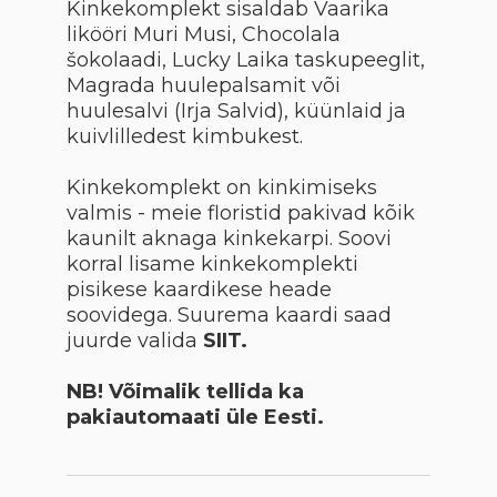
Kinkekomplekt sisaldab Vaarika
likööri Muri Musi, Chocolala
šokolaadi, Lucky Laika taskupeeglit,
Magrada huulepalsamit või
huulesalvi (Irja Salvid), küünlaid ja
kuivlilledest kimbukest.
Kinkekomplekt on kinkimiseks
valmis - meie floristid pakivad kõik
kaunilt aknaga kinkekarpi. Soovi
korral lisame kinkekomplekti
pisikese kaardikese heade
soovidega. Suurema kaardi saad
juurde valida
SIIT.
NB! Võimalik tellida ka
pakiautomaati üle Eesti.