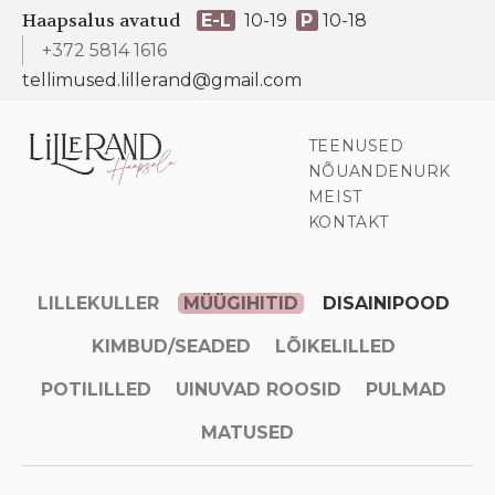
Haapsalus avatud
E-L
10-19
P
10-18
+372 5814 1616
tellimused.lillerand@gmail.com
TEENUSED
NÕUANDENURK
MEIST
KONTAKT
LILLEKULLER
MÜÜGIHITID
DISAINIPOOD
KIMBUD/SEADED
LÕIKELILLED
POTILILLED
UINUVAD ROOSID
PULMAD
MATUSED