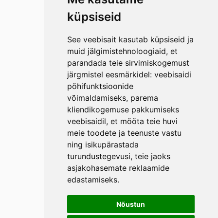
küpsiseid
See veebisait kasutab küpsiseid ja
muid jälgimistehnoloogiaid, et
parandada teie sirvimiskogemust
järgmistel eesmärkidel:
veebisaidi
põhifunktsioonide
võimaldamiseks
,
parema
kliendikogemuse pakkumiseks
veebisaidil
,
et mõõta teie huvi
meie toodete ja teenuste vastu
ning isikupärastada
turundustegevusi
,
teie jaoks
asjakohasemate reklaamide
edastamiseks
.
Nõustun