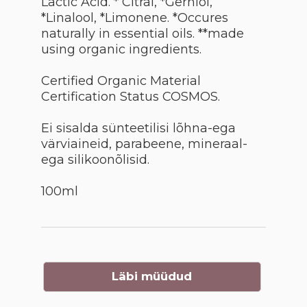
Lactic Acid. ­* Citral, *Gerniol,
*Linalool, *Limonene. *Occures
naturally in essential oils. **made
using organic ingredients.
Certified Organic Material
Certification Status COSMOS.
Ei sisalda sünteetilisi lõhna-ega
värviaineid, parabeene, mineraal-
ega silikoonõlisid.
100ml
Läbi müüdud