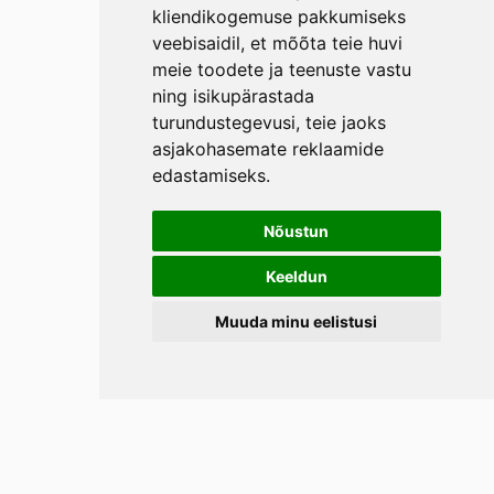
kliendikogemuse pakkumiseks
veebisaidil
,
et mõõta teie huvi
meie toodete ja teenuste vastu
ning isikupärastada
turundustegevusi
,
teie jaoks
asjakohasemate reklaamide
edastamiseks
.
Nõustun
Keeldun
Muuda minu eelistusi