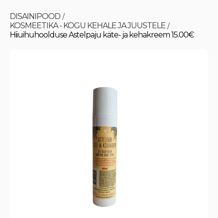
DISAINIPOOD
/
KOSMEETIKA - KOGU KEHALE JA JUUSTELE
/
Hiiuihuhoolduse Astelpaju käte- ja kehakreem 15.00€