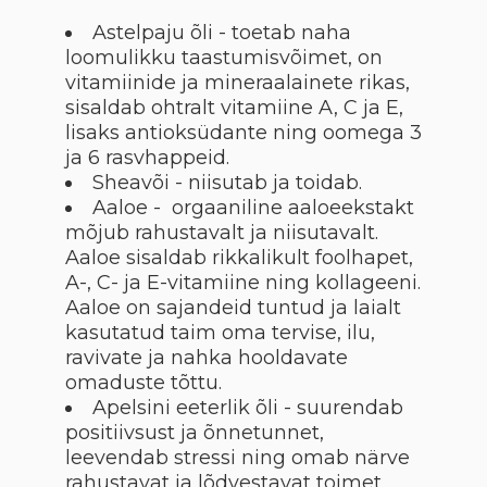
Astelpaju õli - toetab naha
loomulikku taastumisvõimet, on
vitamiinide ja mineraalainete rikas,
sisaldab ohtralt vitamiine A, C ja E,
lisaks antioksüdante ning oomega 3
ja 6 rasvhappeid.
Sheavõi - niisutab ja toidab.
Aaloe - orgaaniline aaloeekstakt
mõjub rahustavalt ja niisutavalt.
Aaloe sisaldab rikkalikult foolhapet,
A-, C- ja E-vitamiine ning kollageeni.
Aaloe on sajandeid tuntud ja laialt
kasutatud taim oma tervise, ilu,
ravivate ja nahka hooldavate
omaduste tõttu.
Apelsini eeterlik õli - suurendab
positiivsust ja õnnetunnet,
leevendab stressi ning omab närve
rahustavat ja lõdvestavat toimet.