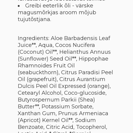
Greibi eeterlik õli - värske
magusmõrkjas aroom mõjub
tujutõstjana.
Ingredients: Aloe Barbadensis Leaf
Juice**, Aqua, Cocos Nucifera
(Coconut) Oil**, Helianthus Annuus
(Sunflower) Seed Oil**, Hippophae
Rhamnoides Fruit Oil
(seabuckthorn), Citrus Paradisi Peel
Oil (grapefruit), Citrus Aurantium
Dulcis Peel Oil Expressed (orange),
Cetearyl Alcohol, Coco-glucoside,
Butyrospernum Parkii (Shea)
Butter**, Potassium Sorbate,
Xanthan Gum, Prunus Armeniaca
(Apricot) Kernel Oil**, Sodium
Benzoate, Citric Acid, Tocopherol,