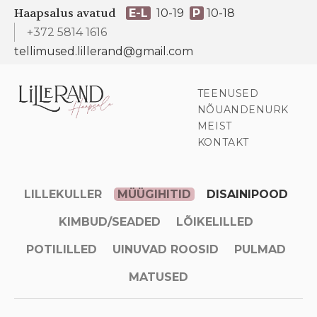
Haapsalus avatud
E-L
10-19
P
10-18
+372 5814 1616
tellimused.lillerand@gmail.com
TEENUSED
NÕUANDENURK
MEIST
KONTAKT
LILLEKULLER
MÜÜGIHITID
DISAINIPOOD
KIMBUD/SEADED
LÕIKELILLED
POTILILLED
UINUVAD ROOSID
PULMAD
MATUSED