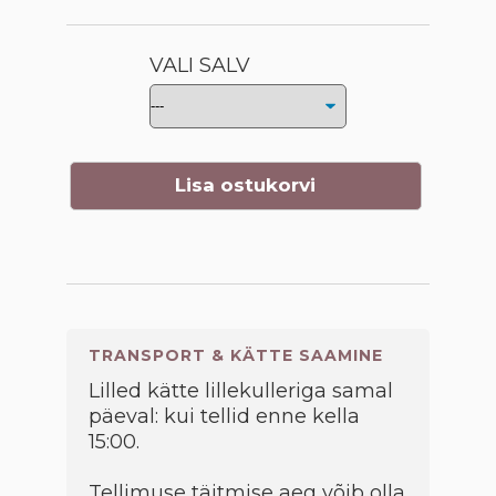
VALI SALV
Lisa ostukorvi
TRANSPORT & KÄTTE SAAMINE
Lilled kätte lillekulleriga samal
päeval: kui tellid enne kella
15:00.
Tellimuse täitmise aeg võib olla