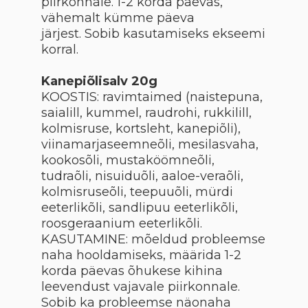
piirkonnale. 1-2 korda päevas,
vähemalt kümme päeva
järjest.
Sobib kasutamiseks ekseemi
korral.
Kanepiõlisalv 20g
KOOSTIS: ravimtaimed (naistepuna,
saialill, kummel, raudrohi, rukkilill,
kolmisruse, kortsleht, kanepiõli),
viinamarjaseemneõli, mesilasvaha,
kookosõli, mustaköömneõli,
tudraõli, nisuiduõli, aaloe-veraõli,
kolmisruseõli, teepuuõli, mürdi
eeterlikõli, sandlipuu eeterlikõli,
roosgeraanium eeterlikõli.
KASUTAMINE: mõeldud probleemse
naha hooldamiseks, määrida 1-2
korda päevas õhukese kihina
leevendust vajavale piirkonnale.
Sobib ka probleemse näonaha