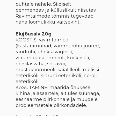
puhtale nahale. Siidiselt
pehmendav ja külluslikult niisutav.
Ravimtaimede tõmmis tugevdab
naha loomulikku kaitsekihti.
Elujõusalv 20g
KOOSTIS: ravimtaimed
(kastanimunad, varemerohu juured,
raudrohi, üheksavägine),
viinamarjaseemneõli, kookosõli,
mesilasvaha, sheavõi,
mustaköömneõli, saialilleõli, melissi
eeterlikõli, sidruni eeterlikõli, neroli
eeterlikõli.
KASUTAMINE: määrida õhukese
kihina jalasäärtele, alt üles suunaga,
eesnäärme piirkonnale ja muudele
probleemsetele piirkondadele.