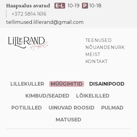
Haapsalus avatud
E-L
10-19
P
10-18
+372 5814 1616
tellimused.lillerand@gmail.com
TEENUSED
NÕUANDENURK
MEIST
KONTAKT
LILLEKULLER
MÜÜGIHITID
DISAINIPOOD
KIMBUD/SEADED
LÕIKELILLED
POTILILLED
UINUVAD ROOSID
PULMAD
MATUSED