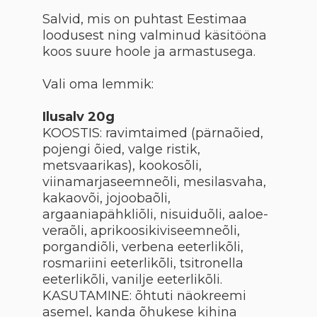
Salvid, mis on puhtast Eestimaa
loodusest ning valminud käsitööna
koos suure hoole ja armastusega.
Vali oma lemmik:
Ilusalv 20g
KOOSTIS: ravimtaimed (pärnaõied,
pojengi õied, valge ristik,
metsvaarikas), kookosõli,
viinamarjaseemneõli, mesilasvaha,
kakaovõi, jojoobaõli,
argaaniapähkliõli, nisuiduõli, aaloe-
veraõli, aprikoosikiviseemneõli,
porgandiõli, verbena eeterlikõli,
rosmariini eeterlikõli, tsitronella
eeterlikõli, vanilje eeterlikõli.
KASUTAMINE: õhtuti näokreemi
asemel, kanda õhukese kihina