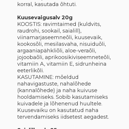
korral, kasutada õhtuti.
Kuusevaigusalv 20g
KOOSTIS: ravimtaimed (kuldvits,
raudrohi, sookail, saialill),
viinamarjaseemneõli, kuusevaik,
kookosõli, mesilasvaha, nisuiduõli,
argaaniapähkliõli, aloe-veraõli,
jojoobaõli, aprikoosikiviseemneteõli,
vitamiin A, vitamiin E, sidrunheina
eeterlikõli.
KASUTAMINE: mõeldud
nahavigastuste, nahalõhede
(kannalõhede) ja naha kuivuse
hooldamiseks. Sobib kasutamiseks
kuivadele ja lõhenenud huultele.
Kuusevaiku on kasutatud naha
tervendamiseks iidsetest aegadest.