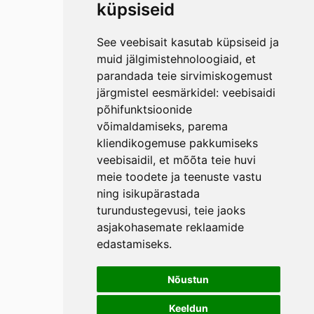
küpsiseid
See veebisait kasutab küpsiseid ja
muid jälgimistehnoloogiaid, et
parandada teie sirvimiskogemust
järgmistel eesmärkidel:
veebisaidi
põhifunktsioonide
võimaldamiseks
,
parema
kliendikogemuse pakkumiseks
veebisaidil
,
et mõõta teie huvi
meie toodete ja teenuste vastu
ning isikupärastada
turundustegevusi
,
teie jaoks
asjakohasemate reklaamide
edastamiseks
.
Nõustun
Keeldun