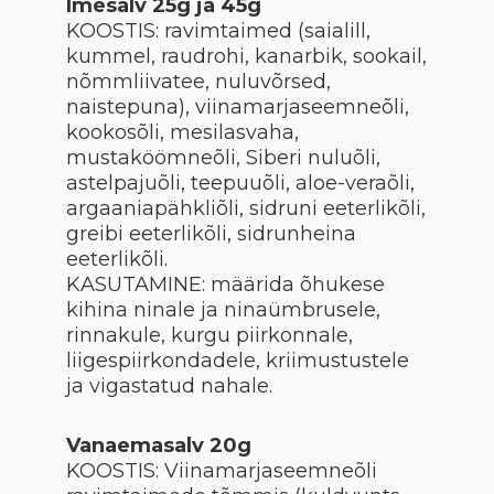
Imesalv 25g ja 45g
KOOSTIS: ravimtaimed (saialill,
kummel, raudrohi, kanarbik, sookail,
nõmmliivatee, nuluvõrsed,
naistepuna), viinamarjaseemneõli,
kookosõli, mesilasvaha,
mustaköömneõli, Siberi nuluõli,
astelpajuõli, teepuuõli, aloe-veraõli,
argaaniapähkliõli, sidruni eeterlikõli,
greibi eeterlikõli, sidrunheina
eeterlikõli.
KASUTAMINE: määrida õhukese
kihina ninale ja ninaümbrusele,
rinnakule, kurgu piirkonnale,
liigespiirkondadele, kriimustustele
ja vigastatud nahale.
Vanaemasalv 20g
KOOSTIS: Viinamarjaseemneõli