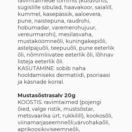
ravimtaimede tõmmis (kuldvunts,
sügislille sibulad, haavakoor, saialill,
kummel, kasepässik, aaloevera,
pune, naistepuna, raudrohi,
hobumadar, varemerohujuur,
vereurmarohi), mesilasvaha,
mustaköömneõli, kuningakepiõli,
astelpajuõli, teepuuõli, pune eeterlik
õli, nõmmliivatee eeterlik õli, lõhnav
listeja eeterlik õli.
KASUTAMINE: sobib naha
hooldamiseks dermatiidi, psoriaasi
ja käsnade korral.
Mustasõstrasalv 20g
KOOSTIS: ravimtaimed (pojengi
õied, valge ristik, mustsõstar,
metsvaarika ürt, rukkilill), kookosõli,
viinamarjaseemneõli,värvohakaõli,
aprikoosikiviseemneõli,