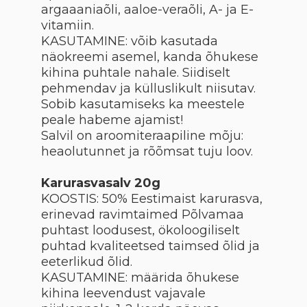
argaaaniaõli, aaloe-veraõli, A- ja E-
vitamiin.
KASUTAMINE: võib kasutada
näokreemi asemel, kanda õhukese
kihina puhtale nahale. Siidiselt
pehmendav ja külluslikult niisutav.
Sobib kasutamiseks ka meestele
peale habeme ajamist!
Salvil on aroomiteraapiline mõju:
heaolutunnet ja rõõmsat tuju loov.
Karurasvasalv 20g
KOOSTIS: 50% Eestimaist karurasva,
erinevad ravimtaimed Põlvamaa
puhtast loodusest, ökoloogiliselt
puhtad kvaliteetsed taimsed õlid ja
eeterlikud õlid.
KASUTAMINE: määrida õhukese
kihina leevendust vajavale