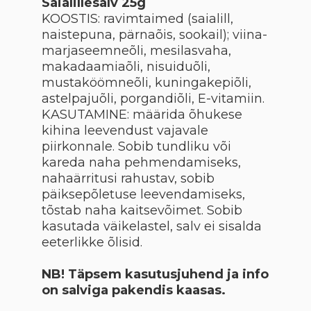
Saialillesalv 25g
KOOSTIS: ravimtaimed (saialill,
naistepuna, pärnaõis, sookail); viina-
marjaseemneõli, mesilasvaha,
makadaamiaõli, nisuiduõli,
mustaköömneõli, kuningakepiõli,
astelpajuõli, porgandiõli, E-vitamiin.
KASUTAMINE: määrida õhukese
kihina leevendust vajavale
piirkonnale. Sobib tundliku või
kareda naha pehmendamiseks,
nahaärritusi rahustav, sobib
päiksepõletuse leevendamiseks,
tõstab naha kaitsevõimet. Sobib
kasutada väikelastel, salv ei sisalda
eeterlikke õlisid.
NB! Täpsem kasutusjuhend ja info
on salviga pakendis kaasas.