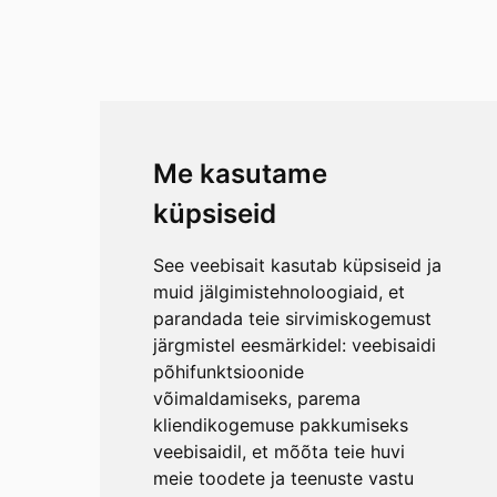
Me kasutame
küpsiseid
See veebisait kasutab küpsiseid ja
muid jälgimistehnoloogiaid, et
parandada teie sirvimiskogemust
järgmistel eesmärkidel:
veebisaidi
põhifunktsioonide
võimaldamiseks
,
parema
kliendikogemuse pakkumiseks
veebisaidil
,
et mõõta teie huvi
meie toodete ja teenuste vastu