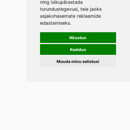
ning isikupärastada
turundustegevusi
,
teie jaoks
asjakohasemate reklaamide
edastamiseks
.
Nõustun
Keeldun
Muuda minu eelistusi