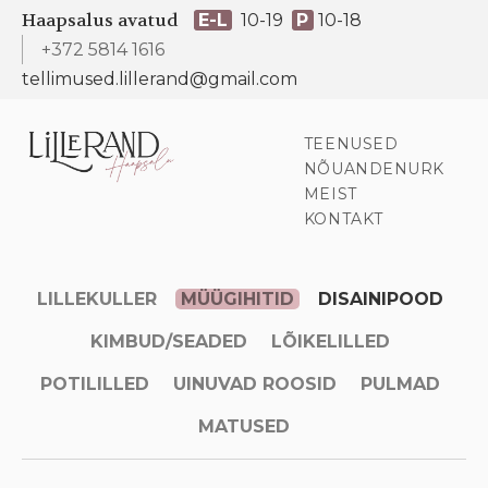
Haapsalus avatud
E-L
10-19
P
10-18
+372 5814 1616
tellimused.lillerand@gmail.com
TEENUSED
NÕUANDENURK
MEIST
KONTAKT
LILLEKULLER
MÜÜGIHITID
DISAINIPOOD
KIMBUD/SEADED
LÕIKELILLED
POTILILLED
UINUVAD ROOSID
PULMAD
MATUSED