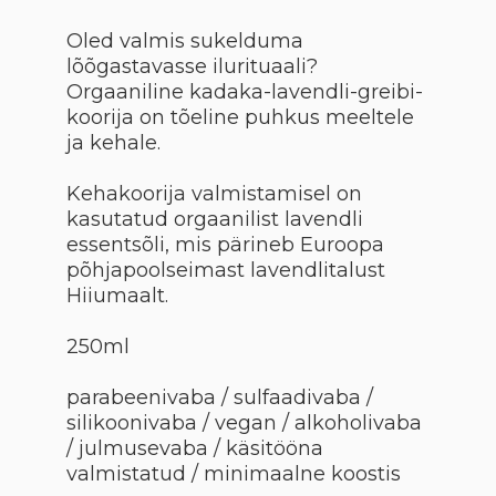
Oled valmis sukelduma
lõõgastavasse ilurituaali?
Orgaaniline kadaka-lavendli-greibi-
koorija on tõeline puhkus meeltele
ja kehale.
Kehakoorija valmistamisel on
kasutatud orgaanilist lavendli
essentsõli, mis pärineb Euroopa
põhjapoolseimast lavendlitalust
Hiiumaalt.
250ml
parabeenivaba / sulfaadivaba /
silikoonivaba / vegan / alkoholivaba
/ julmusevaba / käsitööna
valmistatud / minimaalne koostis