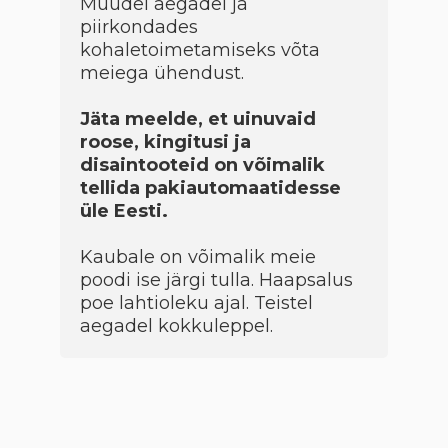
Muudel aegadel ja
piirkondades
kohaletoimetamiseks võta
meiega ühendust.
Jäta meelde, et uinuvaid
roose, kingitusi ja
disaintooteid on võimalik
tellida pakiautomaatidesse
üle Eesti.
Kaubale on võimalik meie
poodi ise järgi tulla. Haapsalus
poe lahtioleku ajal. Teistel
aegadel kokkuleppel.