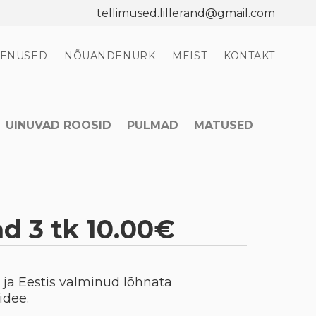
tellimused.lillerand@gmail.com
EENUSED
NÕUANDENURK
MEIST
KONTAKT
UINUVAD ROOSID
PULMAD
MATUSED
d 3 tk 10.00€
 ja Eestis valminud lõhnata
idee.