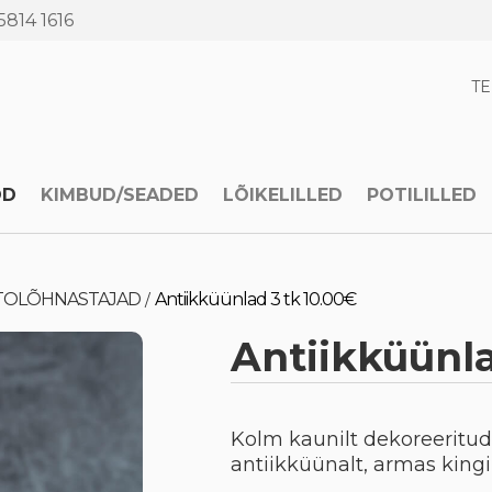
5814 1616
T
OD
KIMBUD/SEADED
LÕIKELILLED
POTILILLED
UTOLÕHNASTAJAD
Antiikküünlad 3 tk 10.00€
/
Antiikküünla
Kolm kaunilt dekoreeritud
antiikküünalt, armas kingi