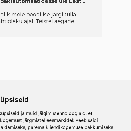
a pakiautomaatidesse üle Eesti.
ik meie poodi ise järgi tulla.
htioleku ajal. Teistel aegadel
üpsiseid
üpsiseid ja muid jälgimistehnoloogiaid, et
skogemust järgmistel eesmärkidel:
veebisaidi
maldamiseks
,
parema kliendikogemuse pakkumiseks