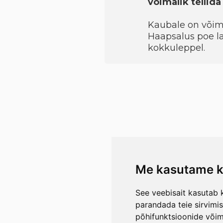
võimalik tellid
Kaubale on võimal
Haapsalus poe la
kokkuleppel.
Me kasutame k
See veebisait kasutab k
parandada teie sirvimi
põhifunktsioonide või