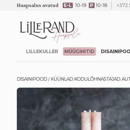
Haapsalus avatud
E-L
10-19
P
10-18
+372 
LILLEKULLER
MÜÜGIHITID
DISAINIPO
DISAINIPOOD
KÜÜNLAD. KODULÕHNASTAJAD. A
/