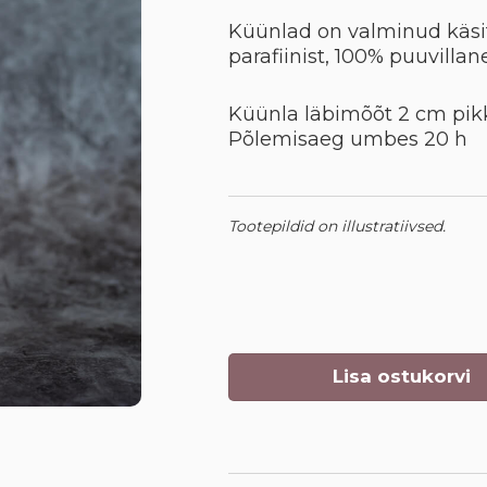
Küünlad on valminud käsit
parafiinist, 100% puuvillane
Küünla läbimõõt 2 cm pi
Põlemisaeg umbes 20 h
Tootepildid on illustratiivsed.
Lisa ostukorvi