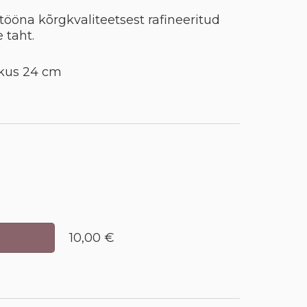
ööna kõrgkvaliteetsest rafineeritud
 taht.
kkus 24 cm
10,00 €