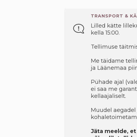
TRANSPORT & KÄ
Lilled kätte lille
kella 15:00.
Tellimuse täitmis
Me täidame telli
ja Läänemaa piir
Pühade ajal (val
ei saa me garant
kellaajaliselt.
Muudel aegadel 
kohaletoimetami
Jäta meelde, et