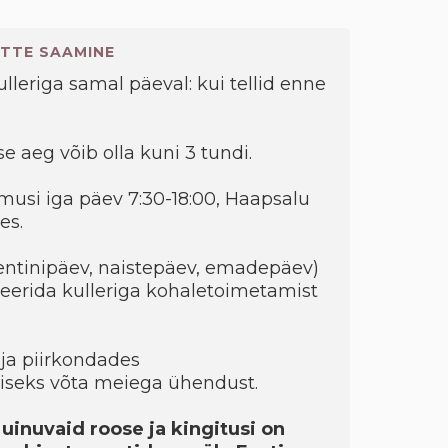
TTE SAAMINE
kulleriga samal päeval: kui tellid enne
e aeg võib olla kuni 3 tundi.
musi iga päev 7:30-18:00, Haapsalu
es.
entinipäev, naistepäev, emadepäev)
eerida kulleriga kohaletoimetamist
ja piirkondades
seks võta meiega ühendust.
 uinuvaid roose ja kingitusi on