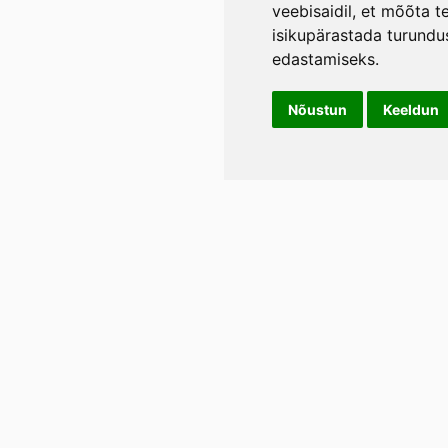
veebisaidil
,
et mõõta te
isikupärastada turundu
edastamiseks
.
Nõustun
Keeldun
Info
LIL
Üld- ja tagasimakse tingimused
Rann
Lään
Privaatsustingimused
E-p
Tel