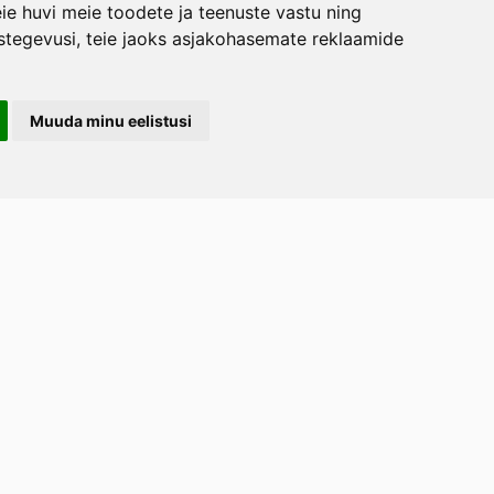
ie huvi meie toodete ja teenuste vastu ning
stegevusi
,
teie jaoks asjakohasemate reklaamide
Muuda minu eelistusi
LERAND OÜ
arootsi tee 1, Uuemõisa küla, Haapsalu
emaa 90401
ost
tellimused.lillerand@gmail.com
efon
+372 5814 1616