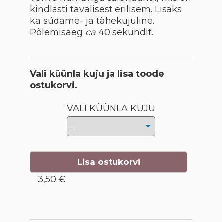
kindlasti tavalisest erilisem. Lisaks
ka südame- ja tähekujuline.
Põlemisaeg
ca
40 sekundit.
Vali küünla kuju ja lisa toode
ostukorvi.
VALI KÜÜNLA KUJU
Lisa ostukorvi
3,50 €