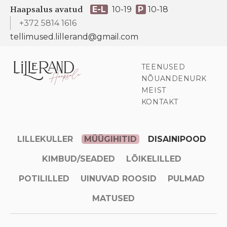
Haapsalus avatud
E-L
10-19
P
10-18
+372 5814 1616
tellimused.lillerand@gmail.com
TEENUSED
NÕUANDENURK
MEIST
KONTAKT
LILLEKULLER
MÜÜGIHITID
DISAINIPOOD
KIMBUD/SEADED
LÕIKELILLED
POTILILLED
UINUVAD ROOSID
PULMAD
MATUSED