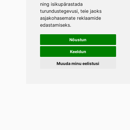
ning isikupärastada
turundustegevusi
,
teie jaoks
asjakohasemate reklaamide
edastamiseks
.
Nõustun
Keeldun
Muuda minu eelistusi