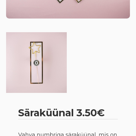
Säraküünal 3.50€
Vahva numbriga säraküünal, mis on