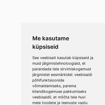
Me kasutame
küpsiseid
See veebisait kasutab küpsiseid ja
muid jälgimistehnoloogiaid, et
parandada teie sirvimiskogemust
järgmistel eesmärkidel:
veebisaidi
põhifunktsioonide
võimaldamiseks
,
parema
kliendikogemuse pakkumiseks
veebisaidil
,
et mõõta teie huvi
meie toodete ja teenuste vastu