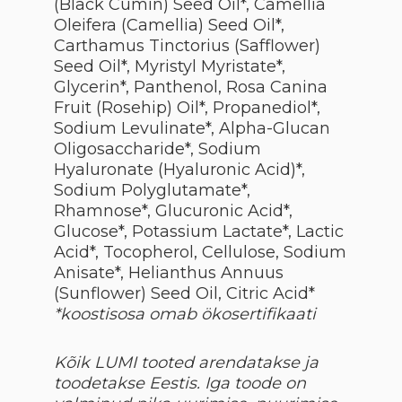
(Black Cumin) Seed Oil*, Camellia
Oleifera (Camellia) Seed Oil*,
Carthamus Tinctorius (Safflower)
Seed Oil*, Myristyl Myristate*,
Glycerin*, Panthenol, Rosa Canina
Fruit (Rosehip) Oil*, Propanediol*,
Sodium Levulinate*, Alpha-Glucan
Oligosaccharide*, Sodium
Hyaluronate (Hyaluronic Acid)*,
Sodium Polyglutamate*,
Rhamnose*, Glucuronic Acid*,
Glucose*, Potassium Lactate*, Lactic
Acid*, Tocopherol, Cellulose, Sodium
Anisate*, Helianthus Annuus
(Sunflower) Seed Oil, Citric Acid*
*koostisosa omab ökosertifikaati
Kõik LUMI tooted arendatakse ja
toodetakse Eestis. Iga toode on