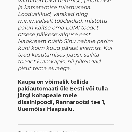
valminud pika uurimise, puurimise
ja katsetamise tulemusena.
Looduslikud, värsked ning
minimaalselt töödeldud, mistõttu
palun kaitse oma LUMI toodet
otsese päikesevalguse eest.
Näokreem püsib Sinu nahale parim
kuni kolm kuud pärast avamist. Kui
teed kasutamises pausi, säilita
toodet külmkapis, nii pikendad
pisut tema eluaega.
Kaupa on võimalik tellida
pakiautomaati üle Eesti või tulla
järgi kohapeale meie
disainipoodi, Rannarootsi tee 1,
Uuemõisa Haapsalu.