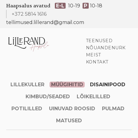
Haapsalus avatud
E-L
10-19
P
10-18
+372 5814 1616
tellimused.lillerand@gmail.com
TEENUSED
NÕUANDENURK
MEIST
KONTAKT
LILLEKULLER
MÜÜGIHITID
DISAINIPOOD
KIMBUD/SEADED
LÕIKELILLED
POTILILLED
UINUVAD ROOSID
PULMAD
MATUSED