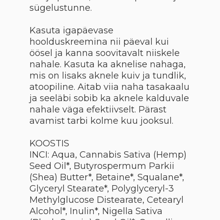
sügelustunne
.
Kasuta igapäevase
hoolduskreemina nii päeval kui
öösel ja kanna soovitavalt niiskele
nahale. Kasuta ka aknelise nahaga,
mis on lisaks aknele kuiv ja tundlik,
atoopiline. Aitab viia naha tasakaalu
ja seeläbi sobib ka aknele kalduvale
nahale väga efektiivselt. Pärast
avamist tarbi kolme kuu jooksul.
KOOSTIS
INCI:
Aqua, Cannabis Sativa (Hemp)
Seed Oil*, Butyrospermum Parkii
(Shea) Butter*, Betaine*, Squalane*,
Glyceryl Stearate*, Polyglyceryl-3
Methylglucose Distearate, Cetearyl
Alcohol*, Inulin*, Nigella Sativa