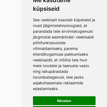
Me kasutame
küpsiseid
See veebisait kasutab küpsiseid ja
muid jälgimistehnoloogiaid, et
parandada teie sirvimiskogemust
järgmistel eesmärkidel:
veebisaidi
põhifunktsioonide
võimaldamiseks
,
parema
kliendikogemuse pakkumiseks
veebisaidil
,
et mõõta teie huvi
meie toodete ja teenuste vastu
ning isikupärastada
turundustegevusi
,
teie jaoks
asjakohasemate reklaamide
edastamiseks
.
Nõustun