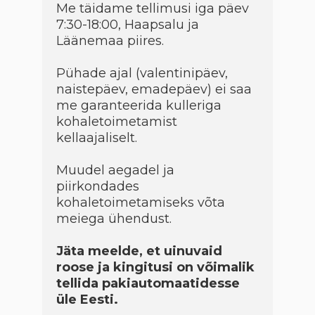
Me täidame tellimusi iga päev
7:30-18:00, Haapsalu ja
Läänemaa piires.
Pühade ajal (valentinipäev,
naistepäev, emadepäev) ei saa
me garanteerida kulleriga
kohaletoimetamist
kellaajaliselt.
Muudel aegadel ja
piirkondades
kohaletoimetamiseks võta
meiega ühendust.
Jäta meelde, et uinuvaid
roose ja kingitusi on võimalik
tellida pakiautomaatidesse
üle Eesti.