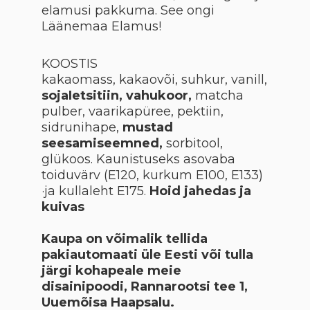
elamusi pakkuma. See ongi
Läänemaa Elamus!
KOOSTIS
kakaomass, kakaovõi, suhkur, vanill,
sojaIetsitiin, vahukoor,
matcha
pulber, vaarikapüree, pektiin,
sidrunihape,
mustad
seesamiseemned,
sorbitool,
glükoos. Kaunistuseks asovaba
toiduvärv (E120, kurkum E100, E133)
·ja kullaleht E175.
Hoid jahedas ja
kuivas
Kaupa on võimalik tellida
pakiautomaati üle Eesti või tulla
järgi kohapeale meie
disainipoodi, Rannarootsi tee 1,
Uuemõisa Haapsalu.