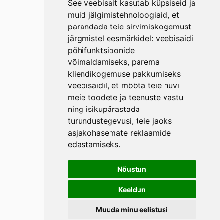
See veebisait kasutab küpsiseid ja
muid jälgimistehnoloogiaid, et
parandada teie sirvimiskogemust
järgmistel eesmärkidel:
veebisaidi
põhifunktsioonide
võimaldamiseks
,
parema
kliendikogemuse pakkumiseks
veebisaidil
,
et mõõta teie huvi
meie toodete ja teenuste vastu
ning isikupärastada
turundustegevusi
,
teie jaoks
asjakohasemate reklaamide
edastamiseks
.
Nõustun
Keeldun
Muuda minu eelistusi