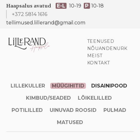
Haapsalus avatud
E-L
10-19
P
10-18
+372 5814 1616
tellimused.lillerand@gmail.com
TEENUSED
NÕUANDENURK
MEIST
KONTAKT
LILLEKULLER
MÜÜGIHITID
DISAINIPOOD
KIMBUD/SEADED
LÕIKELILLED
POTILILLED
UINUVAD ROOSID
PULMAD
MATUSED