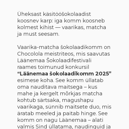
Üheksast käsitööšokolaadist
koosnev karp: iga komm koosneb
kolmest kihist — vaarikas, matcha
ja must seesam.
Vaarika-matcha šokolaadikomm on
Chocolola meistriteos, mis saavutas
Läänemaa Šokolaadifestivali
raames toimunud konkursil
“Läänemaa šokolaadikomm 2025”
esimese koha. See komm üllatab
oma nauditava maitsega – kus
mahe ja kergelt mõrkjas matcha
kohtub särtsaka, magushapu
vaarikaga, sünnib maitsete duo, mis
äratab meeled ja paitab hinge. See
komm on nagu Läänemaa – alati
valmis Sind üllatama, naudinguid ja