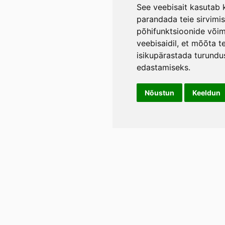
See veebisait kasutab k
parandada teie sirvimi
põhifunktsioonide või
veebisaidil
,
et mõõta te
isikupärastada turundu
edastamiseks
.
Nõustun
Keeldun
Info
LIL
Üld- ja tagasimakse tingimused
Rann
Lään
Privaatsustingimused