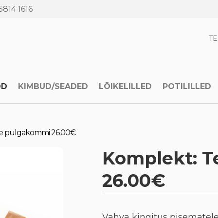
5814 1616
T
OD
KIMBUD/SEADED
LÕIKELILLED
POTILILLED
se pulgakommi 26.00€
Komplekt: T
26.00€
Vahva kingitus pisematel