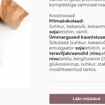
komplektiga valmivad ma
Koostisosad:
Piimašokolaad:
Suhkur, kakaovõi, kakaoma
soja
letsitiin, vanill.
Ümmargused kaunistuse
Šokolaad (suhkur, kakaovõ
emulgaator
soja
letsitiin,
teraviljakraanulid
(
nisu
ja
nisu
tärklis, kergitusaine E5
glükoosisiirup, suhkur, sta
modifitseeritud tärklis.
Läbi müüdud