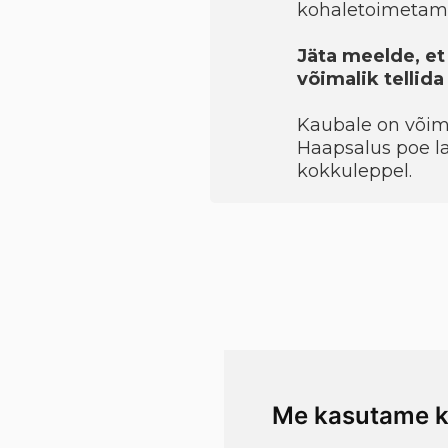
kohaletoimetami
Jäta meelde, et
võimalik tellid
Kaubale on võimal
Haapsalus poe la
kokkuleppel.
Me kasutame k