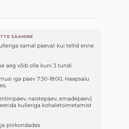
TTE SAAMINE
kulleriga samal päeval: kui tellid enne
e aeg võib olla kuni 3 tundi.
musi iga päev 7:30-18:00, Haapsalu
es.
entinipäev, naistepäev, emadepäev)
eerida kulleriga kohaletoimetamist
ja piirkondades