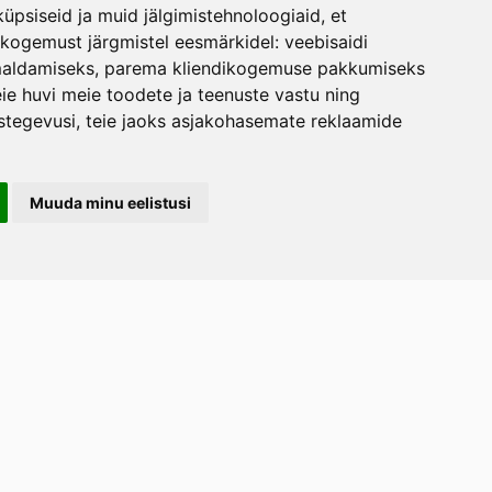
üpsiseid ja muid jälgimistehnoloogiaid, et
skogemust järgmistel eesmärkidel:
veebisaidi
maldamiseks
,
parema kliendikogemuse pakkumiseks
ie huvi meie toodete ja teenuste vastu ning
stegevusi
,
teie jaoks asjakohasemate reklaamide
Muuda minu eelistusi
LERAND OÜ
arootsi tee 1, Uuemõisa küla, Haapsalu
emaa 90401