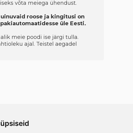
seks võta meiega ühendust.
 uinuvaid roose ja kingitusi on
a pakiautomaatidesse üle Eesti.
ik meie poodi ise järgi tulla.
htioleku ajal. Teistel aegadel
üpsiseid