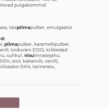
itsvad pulgakommid.
ss, täis
piima
pulber, emulgaator
d:
i,
piima
pulber, karamellipulber,
 vanill, toiduvärv E120), krõbedad
hu, suhkur,
nisu
linnasejahu,
00ii, sool, kakaovõi, vanill),
bilisaator E414, taimerasv,