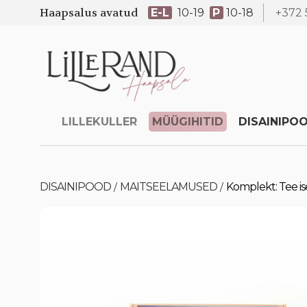
Haapsalus avatud
E-L
10-19
P
10-18
+372 
LILLEKULLER
MÜÜGIHITID
DISAINIPO
DISAINIPOOD
MAITSEELAMUSED
Komplekt: Tee i
/
/