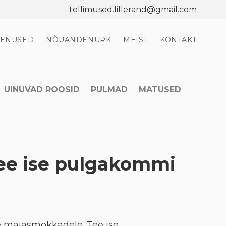
tellimused.lillerand@gmail.com
EENUSED
NÕUANDENURK
MEIST
KONTAKT
UINUVAD ROOSID
PULMAD
MATUSED
ee ise pulgakommi
e maiasmokkadele. Tee ise