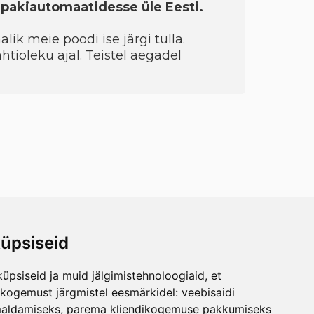
a pakiautomaatidesse üle Eesti.
ik meie poodi ise järgi tulla.
htioleku ajal. Teistel aegadel
üpsiseid
üpsiseid ja muid jälgimistehnoloogiaid, et
skogemust järgmistel eesmärkidel:
veebisaidi
maldamiseks
,
parema kliendikogemuse pakkumiseks