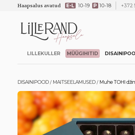
Haapsalus avatud
E-L
10-19
P
10-18
+372 
LILLEKULLER
MÜÜGIHITID
DISAINIPO
DISAINIPOOD
MAITSEELAMUSED
Muhe TOHI džin
/
/