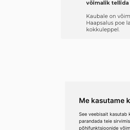
võimalik tellid
Kaubale on võimal
Haapsalus poe la
kokkuleppel.
Me kasutame k
See veebisait kasutab k
parandada teie sirvimi
põhifunktsioonide või