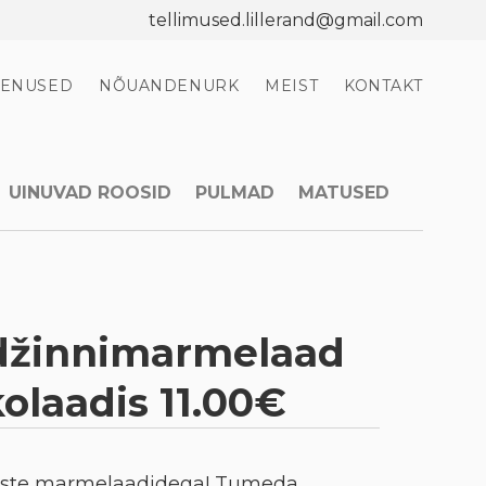
tellimused.lillerand@gmail.com
EENUSED
NÕUANDENURK
MEIST
KONTAKT
UINUVAD ROOSID
PULMAD
MATUSED
džinnimarmelaad
olaadis 11.00€
ste marmelaadidega! Tumeda