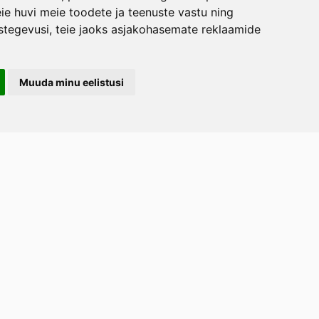
ie huvi meie toodete ja teenuste vastu ning
stegevusi
,
teie jaoks asjakohasemate reklaamide
Muuda minu eelistusi
LERAND OÜ
arootsi tee 1, Uuemõisa küla, Haapsalu
emaa 90401
ost
tellimused.lillerand@gmail.com
efon
+372 5814 1616