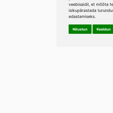
veebisaidil
,
et mõõta te
isikupärastada turundu
edastamiseks
.
Nõustun
Keeldun
Info
LIL
Üld- ja tagasimakse tingimused
Rann
Lään
Privaatsustingimused
E-p
Tel