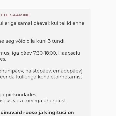
TTE SAAMINE
kulleriga samal päeval: kui tellid enne
e aeg võib olla kuni 3 tundi.
musi iga päev 7:30-18:00, Haapsalu
es.
entinipäev, naistepäev, emadepäev)
eerida kulleriga kohaletoimetamist
ja piirkondades
seks võta meiega ühendust.
 uinuvaid roose ja kingitusi on