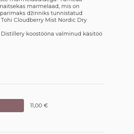
 maitsekas marmelaad, mis on
parimaks džinniks tunnistatud
 Tohi Cloudberry Mist Nordic Dry
Distillery koostööna valminud käsitöö
11,00 €