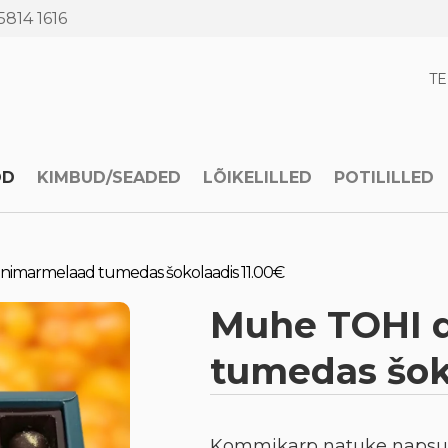
5814 1616
T
OD
KIMBUD/SEADED
LÕIKELILLED
POTILILLED
nimarmelaad tumedas šokolaadis 11.00€
Muhe TOHI 
tumedas šok
Kommikarp natuke napsu