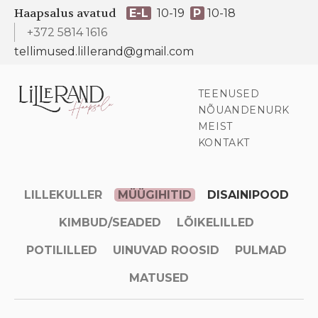
Haapsalus avatud
E-L
10-19
P
10-18
+372 5814 1616
tellimused.lillerand@gmail.com
TEENUSED
NÕUANDENURK
MEIST
KONTAKT
LILLEKULLER
MÜÜGIHITID
DISAINIPOOD
KIMBUD/SEADED
LÕIKELILLED
POTILILLED
UINUVAD ROOSID
PULMAD
MATUSED