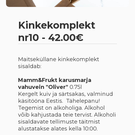
Kinkekomplekt
nr10 - 42.00€
Maitseküllane kinkekomplekt
sisaldab:
Mamm&Frukt karusmarja
vahuvein "Oliver"
0.75l
Kergelt kuiv ja särtsakas, valminud
käsitööna Eestis. Tähelepanu!
Tegemist on alkoholiga. Alkohol
võib kahjustada teie tervist. Alkoholi
sisaldavate tellimuste täitmist
alustatakse alates kella 10:00.