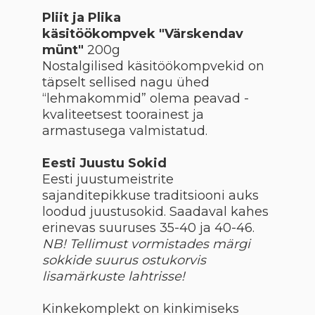
Pliit ja Plika
käsitöökompvek "Värskendav
münt"
200g
Nostalgilised käsitöökompvekid on
täpselt sellised nagu ühed
“lehmakommid” olema peavad -
kvaliteetsest toorainest ja
armastusega valmistatud.
Eesti Juustu Sokid
Eesti juustumeistrite
sajanditepikkuse traditsiooni auks
loodud juustusokid. Saadaval kahes
erinevas suuruses 35-40 ja 40-46.
NB! Tellimust vormistades märgi
sokkide suurus ostukorvis
lisamärkuste lahtrisse!
Kinkekomplekt on kinkimiseks