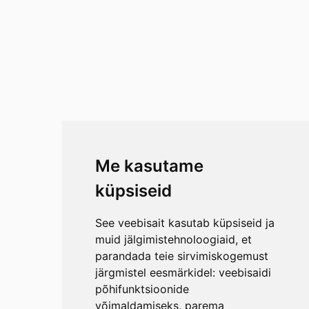
Me kasutame
küpsiseid
See veebisait kasutab küpsiseid ja
muid jälgimistehnoloogiaid, et
parandada teie sirvimiskogemust
järgmistel eesmärkidel:
veebisaidi
põhifunktsioonide
võimaldamiseks
,
parema