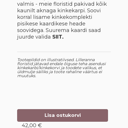
valmis - meie floristid pakivad kõik
kaunilt aknaga kinkekarpi. Soovi
korral lisame kinkekomplekti
pisikese kaardikese heade
soovidega. Suurema kaardi saad
juurde valida
SIIT.
Tootepildid on illustratiivsed. Lilleranna
floristid jätavad endale õiguse teha asendusi
kinkekarbi/kinkekorvi ja toodete valikus, et
üldmulje säiliks ja toote rahaline väärtus ei
muutuks.
Lisa ostukorvi
42,00 €