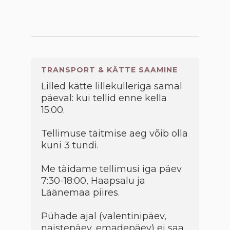
TRANSPORT & KÄTTE SAAMINE
Lilled kätte lillekulleriga samal
päeval: kui tellid enne kella
15:00.
Tellimuse täitmise aeg võib olla
kuni 3 tundi.
Me täidame tellimusi iga päev
7:30-18:00, Haapsalu ja
Läänemaa piires.
Pühade ajal (valentinipäev,
naistepäev, emadepäev) ei saa