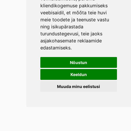
kliendikogemuse pakkumiseks
veebisaidil
,
et mõõta teie huvi
meie toodete ja teenuste vastu
ning isikupärastada
turundustegevusi
,
teie jaoks
asjakohasemate reklaamide
edastamiseks
.
Nõustun
Keeldun
Muuda minu eelistusi