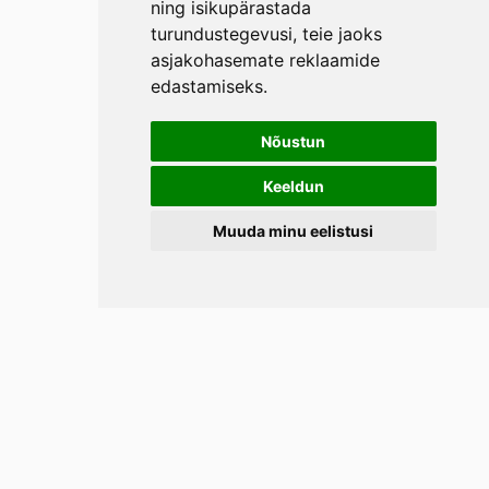
ning isikupärastada
turundustegevusi
,
teie jaoks
asjakohasemate reklaamide
edastamiseks
.
Nõustun
Keeldun
Muuda minu eelistusi