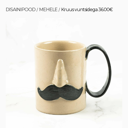
DISAINIPOOD
MEHELE
Kruus vuntsidega 36.00€
/
/