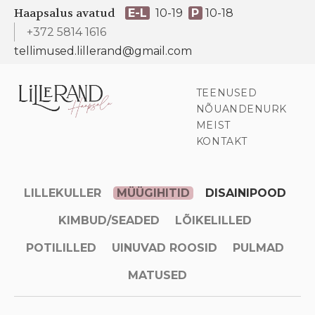
Haapsalus avatud
E-L
10-19
P
10-18
+372 5814 1616
tellimused.lillerand@gmail.com
TEENUSED
NÕUANDENURK
MEIST
KONTAKT
LILLEKULLER
MÜÜGIHITID
DISAINIPOOD
KIMBUD/SEADED
LÕIKELILLED
POTILILLED
UINUVAD ROOSID
PULMAD
MATUSED