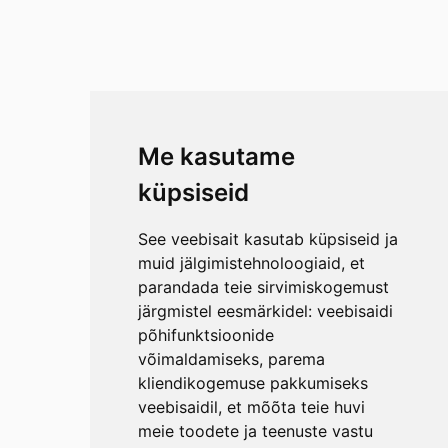
Me kasutame
küpsiseid
See veebisait kasutab küpsiseid ja
muid jälgimistehnoloogiaid, et
parandada teie sirvimiskogemust
järgmistel eesmärkidel:
veebisaidi
põhifunktsioonide
võimaldamiseks
,
parema
kliendikogemuse pakkumiseks
veebisaidil
,
et mõõta teie huvi
meie toodete ja teenuste vastu