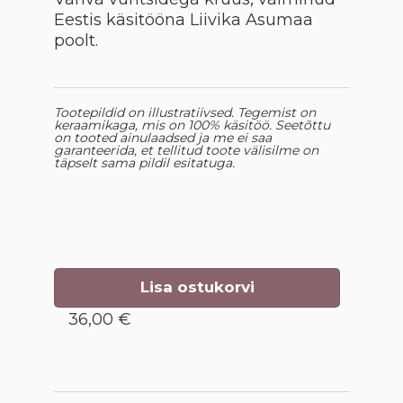
Eestis käsitööna Liivika Asumaa
poolt.
Tootepildid on illustratiivsed. Tegemist on
keraamikaga, mis on 100% käsitöö. Seetõttu
on tooted ainulaadsed ja me ei saa
garanteerida, et tellitud toote välisilme on
täpselt sama pildil esitatuga.
Lisa ostukorvi
36,00 €