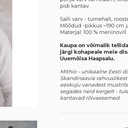
pidi kantav.
Salli värv - tumehall, roost
Mõõdud -
pikkus ~190 cm j
Materjal: 100 % meriinovill
Kaupa on võimalik tellida
järgi kohapeale meie dis
Uuemõisa Haapsalu.
Mithio - unikaalne Eesti di
Skandinaavia rahvuslikest 
eeskuju
vanadest mustrite
segades neid kergelt - tu
kantavad rõivaesemed.