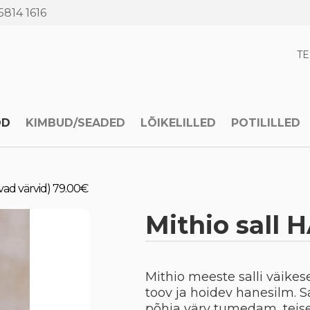
5814 1616
T
OD
KIMBUD/SEADED
LÕIKELILLED
POTILILLED
vad värvid) 79.00€
Mithio sall
Mithio meeste salli väike
toov ja hoidev hanesilm. S
põhja värv tumedam, teis