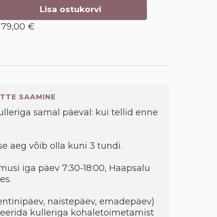
Lisa ostukorvi
79,00 €
TTE SAAMINE
kulleriga samal päeval: kui tellid enne
e aeg võib olla kuni 3 tundi.
musi iga päev 7:30-18:00, Haapsalu
es.
entinipäev, naistepäev, emadepäev)
eerida kulleriga kohaletoimetamist