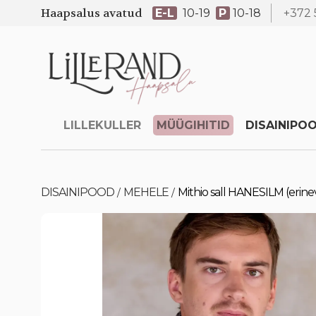
Haapsalus avatud
E-L
10-19
P
10-18
+372 
LILLEKULLER
MÜÜGIHITID
DISAINIPO
DISAINIPOOD
MEHELE
Mithio sall HANESILM (erine
/
/