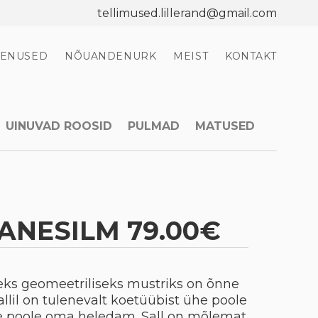
tellimused.lillerand@gmail.com
EENUSED
NÕUANDENURK
MEIST
KONTAKT
UINUVAD ROOSID
PULMAD
MATUSED
 HANESILM 79.00€
seks geomeetriliseks mustriks on õnne
allil on tulenevalt koetüübist ühe poole
e poole oma heledam. Sall on mõlemat