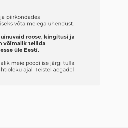
ja piirkondades
seks võta meiega ühendust.
uinuvaid roose, kingitusi ja
 võimalik tellida
sse üle Eesti.
ik meie poodi ise järgi tulla.
htioleku ajal. Teistel aegadel