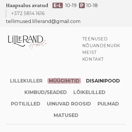
Haapsalus avatud
E-L
10-19
P
10-18
+372 5814 1616
tellimused.lillerand@gmail.com
TEENUSED
NÕUANDENURK
MEIST
KONTAKT
LILLEKULLER
MÜÜGIHITID
DISAINIPOOD
KIMBUD/SEADED
LÕIKELILLED
POTILILLED
UINUVAD ROOSID
PULMAD
MATUSED