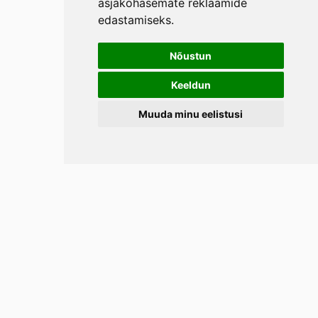
asjakohasemate reklaamide
edastamiseks
.
Nõustun
Keeldun
Muuda minu eelistusi