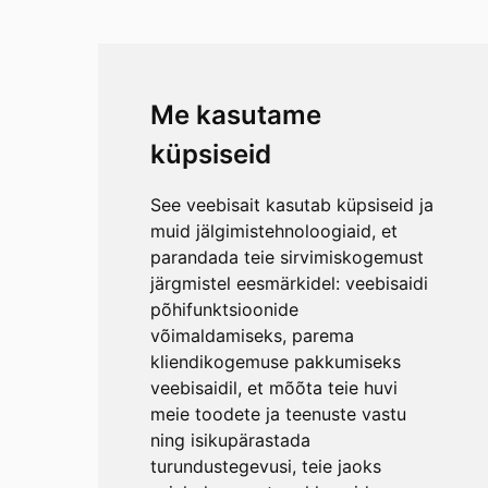
Me kasutame
küpsiseid
See veebisait kasutab küpsiseid ja
muid jälgimistehnoloogiaid, et
parandada teie sirvimiskogemust
järgmistel eesmärkidel:
veebisaidi
põhifunktsioonide
võimaldamiseks
,
parema
kliendikogemuse pakkumiseks
veebisaidil
,
et mõõta teie huvi
meie toodete ja teenuste vastu
ning isikupärastada
turundustegevusi
,
teie jaoks