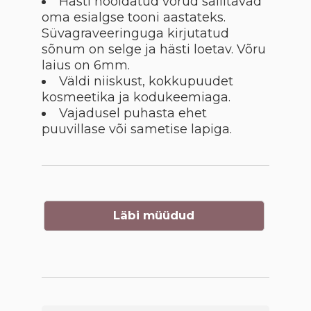
Hästi hooldatud võrud säilitavad
oma esialgse tooni aastateks.
Süvagraveeringuga kirjutatud
sõnum on selge ja hästi loetav. Võru
laius on 6mm.
Väldi niiskust, kokkupuudet
kosmeetika ja kodukeemiaga.
Vajadusel puhasta ehet
puuvillase või sametise lapiga.
Läbi müüdud