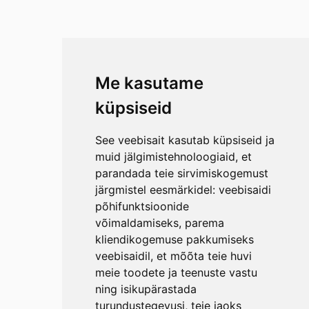
Me kasutame
küpsiseid
See veebisait kasutab küpsiseid ja
muid jälgimistehnoloogiaid, et
parandada teie sirvimiskogemust
järgmistel eesmärkidel:
veebisaidi
põhifunktsioonide
võimaldamiseks
,
parema
kliendikogemuse pakkumiseks
veebisaidil
,
et mõõta teie huvi
meie toodete ja teenuste vastu
ning isikupärastada
turundustegevusi
,
teie jaoks