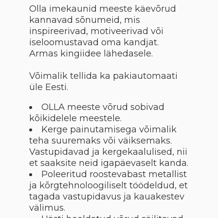
Olla imekaunid meeste käevõrud
kannavad sõnumeid, mis
inspireerivad, motiveerivad või
iseloomustavad oma kandjat.
Armas kingiidee lähedasele.
Võimalik tellida ka pakiautomaati
üle Eesti.
OLLA meeste võrud sobivad
kõikidelele meestele.
Kerge painutamisega võimalik
teha suuremaks või väiksemaks.
Vastupidavad ja kergekaalulised, nii
et saaksite neid igapäevaselt kanda.
Poleeritud roostevabast metallist
ja kõrgtehnoloogiliselt töödeldud, et
tagada vastupidavus ja kauakestev
välimus.