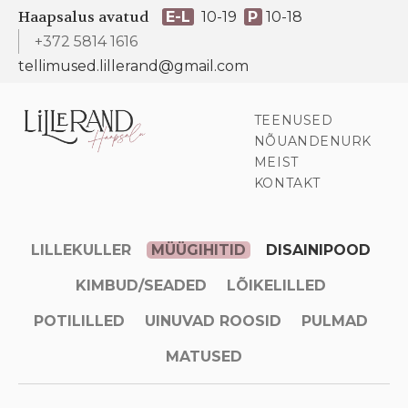
Haapsalus avatud
E-L
10-19
P
10-18
+372 5814 1616
tellimused.lillerand@gmail.com
TEENUSED
NÕUANDENURK
MEIST
KONTAKT
LILLEKULLER
MÜÜGIHITID
DISAINIPOOD
KIMBUD/SEADED
LÕIKELILLED
POTILILLED
UINUVAD ROOSID
PULMAD
MATUSED