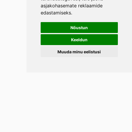
asjakohasemate reklaamide
edastamiseks
.
Nõustun
Keeldun
Muuda minu eelistusi