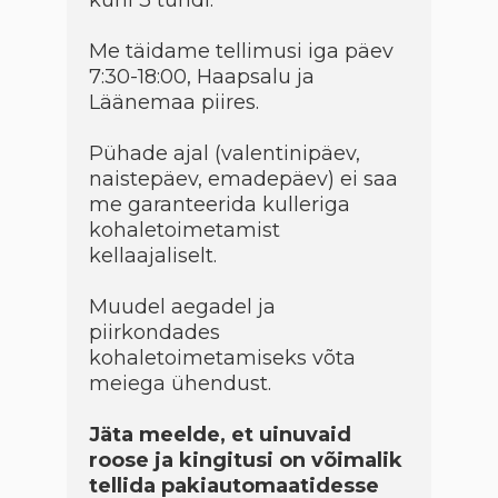
kuni 3 tundi.
Me täidame tellimusi iga päev
7:30-18:00, Haapsalu ja
Läänemaa piires.
Pühade ajal (valentinipäev,
naistepäev, emadepäev) ei saa
me garanteerida kulleriga
kohaletoimetamist
kellaajaliselt.
Muudel aegadel ja
piirkondades
kohaletoimetamiseks võta
meiega ühendust.
Jäta meelde, et uinuvaid
roose ja kingitusi on võimalik
tellida pakiautomaatidesse