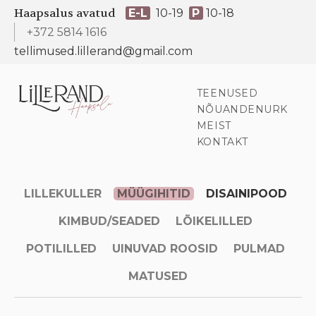
Haapsalus avatud
E-L
10-19
P
10-18
+372 5814 1616
tellimused.lillerand@gmail.com
TEENUSED
NÕUANDENURK
MEIST
KONTAKT
LILLEKULLER
MÜÜGIHITID
DISAINIPOOD
KIMBUD/SEADED
LÕIKELILLED
POTILILLED
UINUVAD ROOSID
PULMAD
MATUSED