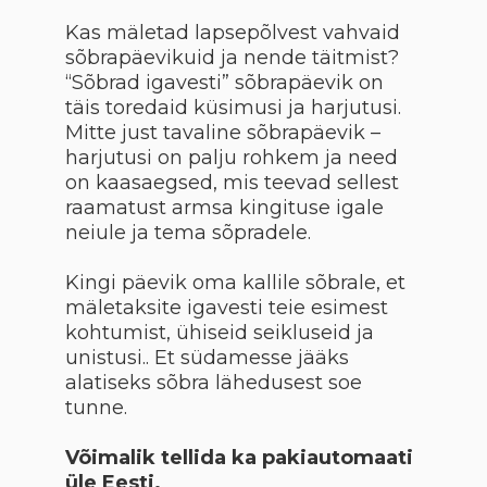
Kas mäletad lapsepõlvest vahvaid
sõbrapäevikuid ja nende täitmist?
“Sõbrad igavesti” sõbrapäevik on
täis toredaid küsimusi ja harjutusi.
Mitte just tavaline sõbrapäevik –
harjutusi on palju rohkem ja need
on kaasaegsed, mis teevad sellest
raamatust armsa kingituse igale
neiule ja tema sõpradele.
Kingi päevik oma kallile sõbrale, et
mäletaksite igavesti teie esimest
kohtumist, ühiseid seikluseid ja
unistusi.. Et südamesse jääks
alatiseks sõbra lähedusest soe
tunne.
Võimalik tellida ka pakiautomaati
üle Eesti.