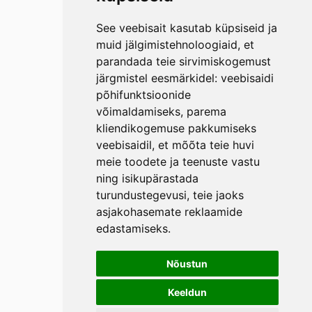
See veebisait kasutab küpsiseid ja
muid jälgimistehnoloogiaid, et
parandada teie sirvimiskogemust
järgmistel eesmärkidel:
veebisaidi
põhifunktsioonide
võimaldamiseks
,
parema
kliendikogemuse pakkumiseks
veebisaidil
,
et mõõta teie huvi
meie toodete ja teenuste vastu
ning isikupärastada
turundustegevusi
,
teie jaoks
asjakohasemate reklaamide
edastamiseks
.
Nõustun
Keeldun