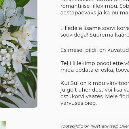
romantilise lillekimbu. So
aastapäevaks ja ka pulma
Lilledele lisame soovi korr
soovidega! Suurema kaard
Esimesel pildil on kuvatu
Telli lillekimp poodi ette v
mida oodata ei oska, too
Kui Sul on kimbu värvitoon
julgelt ühendust või lisa v
ostukorvi vaates. Meie flo
värvuses õied.
Tootepildid on illustratiivsed. Lil