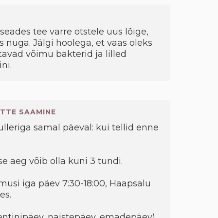
seades tee varre otstele uus lõige,
s nuga. Jälgi hoolega, et vaas oleks
avad võimu bakterid ja lilled
ni.
TTE SAAMINE
kulleriga samal päeval: kui tellid enne
e aeg võib olla kuni 3 tundi.
musi iga päev 7:30-18:00, Haapsalu
es.
entinipäev, naistepäev, emadepäev)