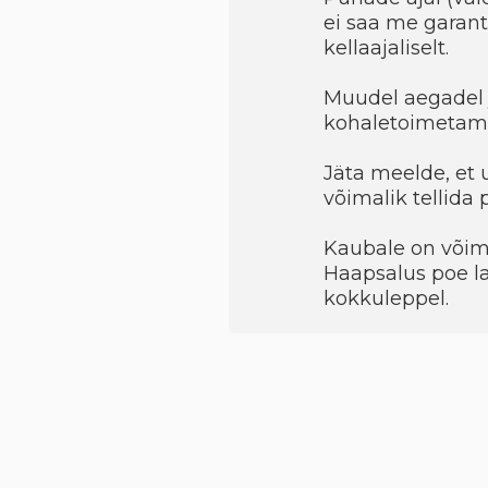
ei saa me garant
kellaajaliselt.
Muudel aegadel 
kohaletoimetami
Jäta meelde, et 
võimalik tellida
Kaubale on võimal
Haapsalus poe la
kokkuleppel.