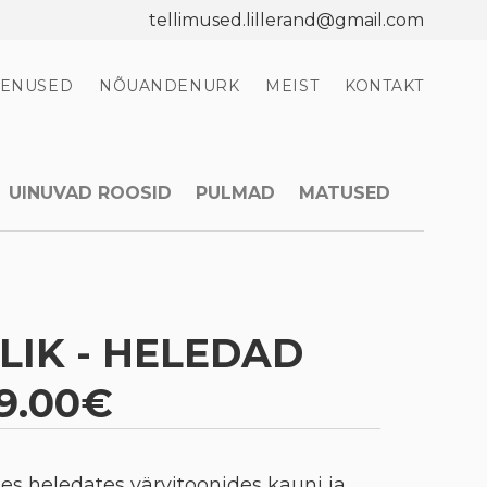
tellimused.lillerand@gmail.com
EENUSED
NÕUANDENURK
MEIST
KONTAKT
UINUVAD ROOSID
PULMAD
MATUSED
LIK - HELEDAD
9.00€
des heledates värvitoonides kauni ja