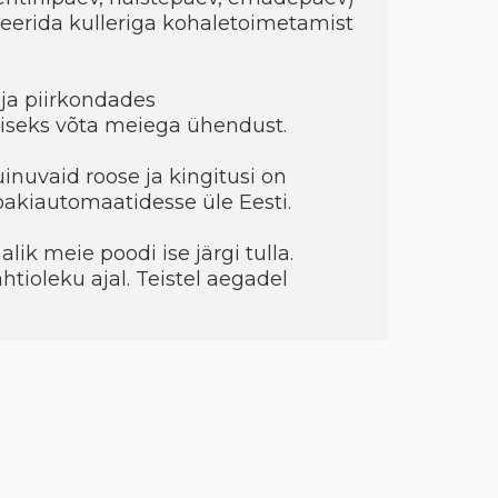
eerida kulleriga kohaletoimetamist
ja piirkondades
seks võta meiega ühendust.
uinuvaid roose ja kingitusi on
 pakiautomaatidesse üle Eesti.
ik meie poodi ise järgi tulla.
htioleku ajal. Teistel aegadel