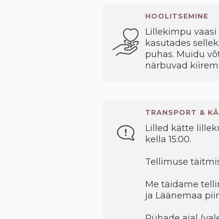
HOOLITSEMINE
Lillekimpu vaasi 
kasutades sellek
puhas. Muidu võt
närbuvad kiiremi
TRANSPORT & KÄ
Lilled kätte lille
kella 15:00.
Tellimuse täitmis
Me täidame telli
ja Läänemaa piir
Pühade ajal (val