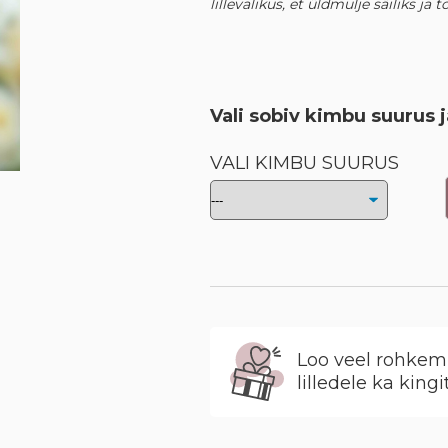
lillevalikus, et üldmulje säiliks ja
Vali sobiv kimbu suurus j
VALI KIMBU SUURUS
Loo veel rohkem 
lilledele ka kingi