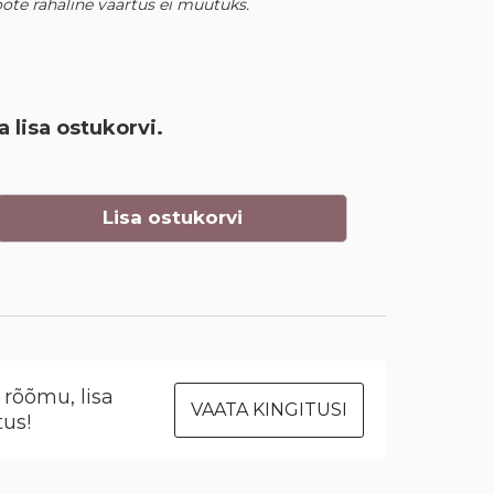
 toote rahaline väärtus ei muutuks.
a lisa ostukorvi.
Lisa ostukorvi
rõõmu, lisa
VAATA KINGITUSI
tus!