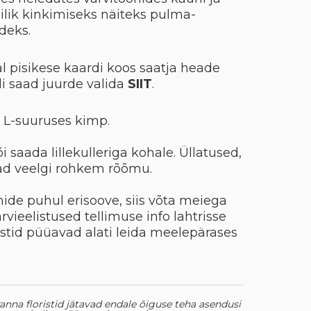
bilik kinkimiseks näiteks pulma-
deks.
al pisikese kaardi koos saatja heade
i saad juurde valida
SIIT
.
d L-suuruses kimp.
õi saada lillekulleriga kohale. Üllatused,
vad veelgi rohkem rõõmu.
ide puhul erisoove, siis võta meiega
ärvieelistused tellimuse info lahtrisse
ristid püüavad alati leida meelepärases
leranna floristid jätavad endale õiguse teha asendusi