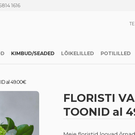
5814 1616
T
OD
KIMBUD/SEADED
LÕIKELILLED
POTILILLED
D al 49.00€
FLORISTI VA
TOONID al 4
Meie floristid loovad õrna