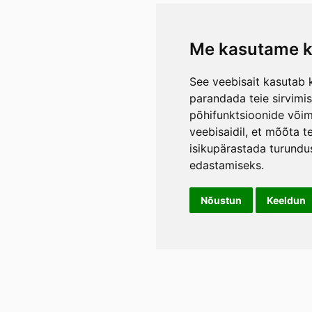
Me kasutame k
See veebisait kasutab k
parandada teie sirvimi
põhifunktsioonide või
veebisaidil
,
et mõõta te
isikupärastada turundu
edastamiseks
.
Nõustun
Keeldun