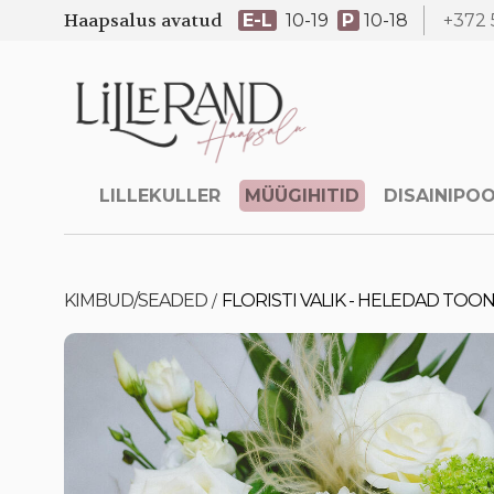
Haapsalus avatud
E-L
10-19
P
10-18
+372 
LILLEKULLER
MÜÜGIHITID
DISAINIPO
KIMBUD/SEADED
FLORISTI VALIK - HELEDAD TOONI
/