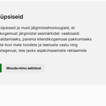
üpsiseid
üpsiseid ja muid jälgimistehnoloogiaid, et
skogemust järgmistel eesmärkidel:
veebisaidi
maldamiseks
,
parema kliendikogemuse pakkumiseks
ie huvi meie toodete ja teenuste vastu ning
stegevusi
,
teie jaoks asjakohasemate reklaamide
Muuda minu eelistusi