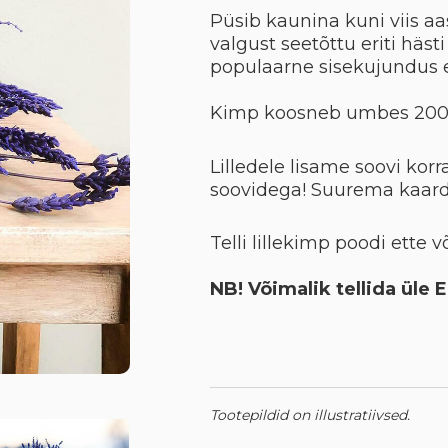
Püsib kaunina kuni viis aas
valgust seetõttu eriti häst
populaarne sisekujundus 
Kimp koosneb umbes 200 l
Lilledele lisame soovi korr
soovidega! Suurema kaard
Telli lillekimp poodi ette v
NB! Võimalik tellida üle 
Tootepildid on illustratiivsed.