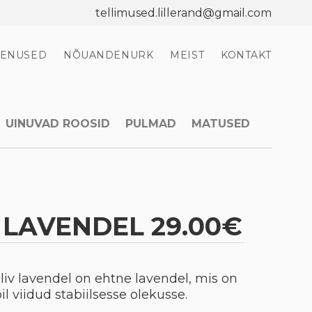
tellimused.lillerand@gmail.com
EENUSED
NÕUANDENURK
MEIST
KONTAKT
UINUVAD ROOSID
PULMAD
MATUSED
 LAVENDEL 29.00€
iliv lavendel on ehtne lavendel, mis on
l viidud stabiilsesse olekusse.