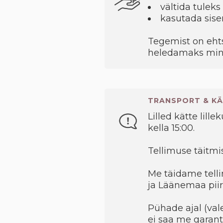
vältida tuleks
kasutada sise
Tegemist on ehts
heledamaks min
TRANSPORT & KÄ
Lilled kätte lille
kella 15:00.
Tellimuse täitmis
Me täidame telli
ja Läänemaa piir
Pühade ajal (val
ei saa me garant