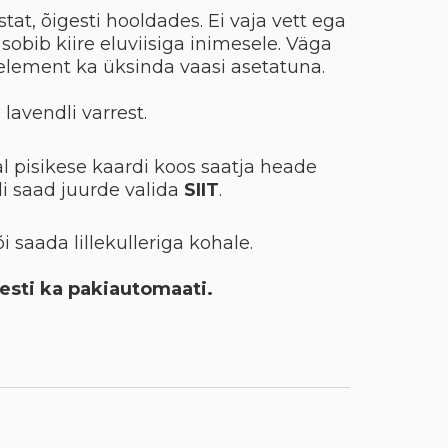
tat, õigesti hooldades. Ei vaja vett ega
i sobib kiire eluviisiga inimesele. Väga
element ka üksinda vaasi asetatuna.
avendli varrest.
al pisikese kaardi koos saatja heade
i saad juurde valida
SIIT
.
õi saada lillekulleriga kohale.
Eesti ka pakiautomaati.