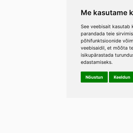
Me kasutame k
See veebisait kasutab k
parandada teie sirvimi
põhifunktsioonide või
veebisaidil
,
et mõõta te
isikupärastada turundu
edastamiseks
.
Nõustun
Keeldun