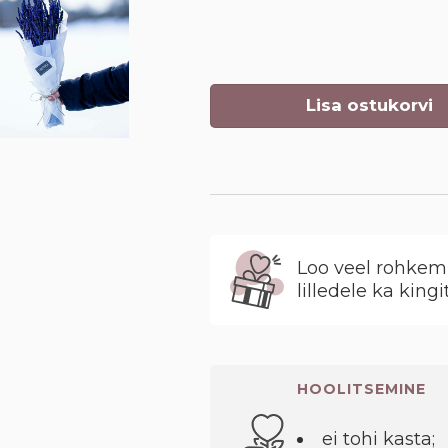
Lisa ostukorvi
Loo veel rohkem 
lilledele ka kingi
HOOLITSEMINE
ei tohi kasta;