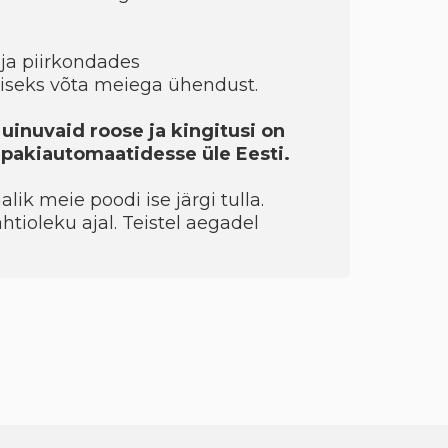
ja piirkondades
seks võta meiega ühendust.
 uinuvaid roose ja kingitusi on
a pakiautomaatidesse üle Eesti.
ik meie poodi ise järgi tulla.
htioleku ajal. Teistel aegadel