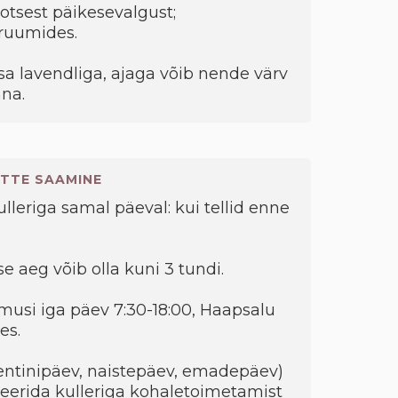
 otsest päikesevalgust;
ruumides.
a lavendliga, ajaga võib nende värv
na.
TTE SAAMINE
kulleriga samal päeval: kui tellid enne
e aeg võib olla kuni 3 tundi.
musi iga päev 7:30-18:00, Haapsalu
es.
entinipäev, naistepäev, emadepäev)
eerida kulleriga kohaletoimetamist