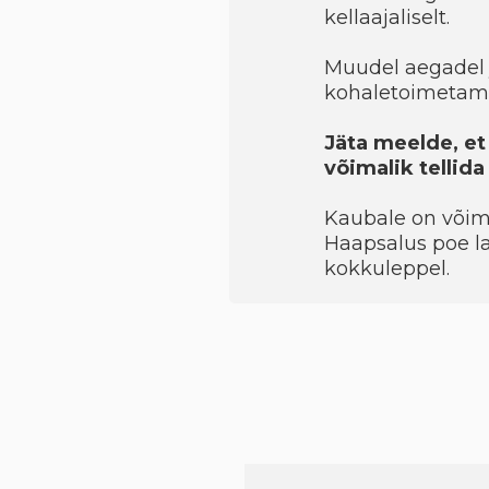
kellaajaliselt.
Muudel aegadel 
kohaletoimetami
Jäta meelde, et
võimalik tellid
Kaubale on võimal
Haapsalus poe la
kokkuleppel.