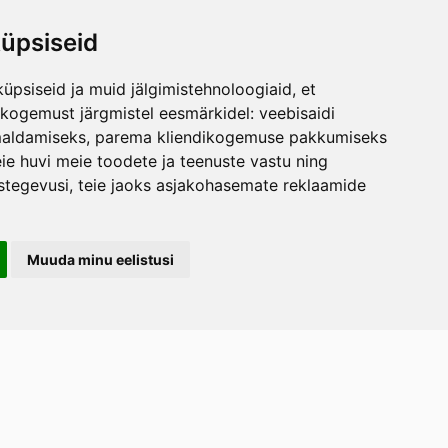
üpsiseid
üpsiseid ja muid jälgimistehnoloogiaid, et
skogemust järgmistel eesmärkidel:
veebisaidi
maldamiseks
,
parema kliendikogemuse pakkumiseks
ie huvi meie toodete ja teenuste vastu ning
stegevusi
,
teie jaoks asjakohasemate reklaamide
Muuda minu eelistusi