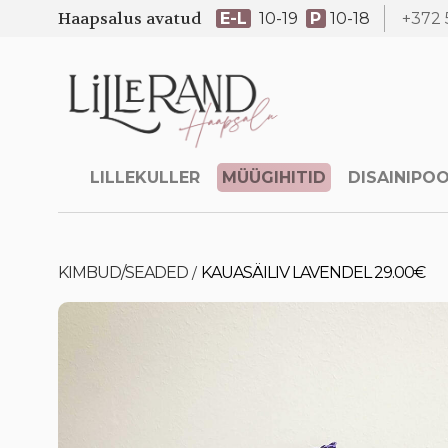
Haapsalus avatud
E-L
10-19
P
10-18
+372 
LILLEKULLER
MÜÜGIHITID
DISAINIPO
KIMBUD/SEADED
KAUASÄILIV LAVENDEL 29.00€
/