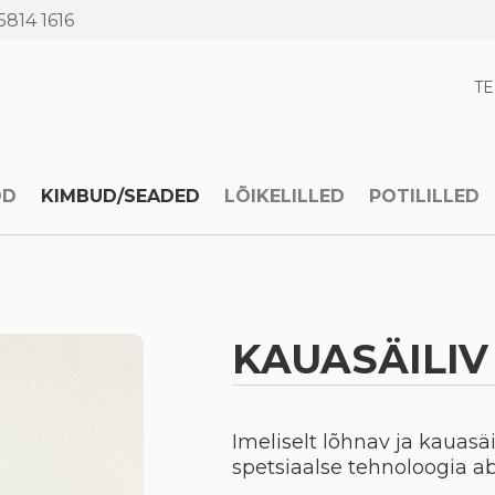
5814 1616
T
OD
KIMBUD/SEADED
LÕIKELILLED
POTILILLED
KAUASÄILIV
Imeliselt lõhnav ja kauasä
spetsiaalse tehnoloogia abi