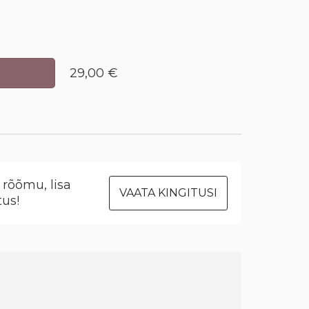
29,00 €
rõõmu, lisa
VAATA KINGITUSI
tus!