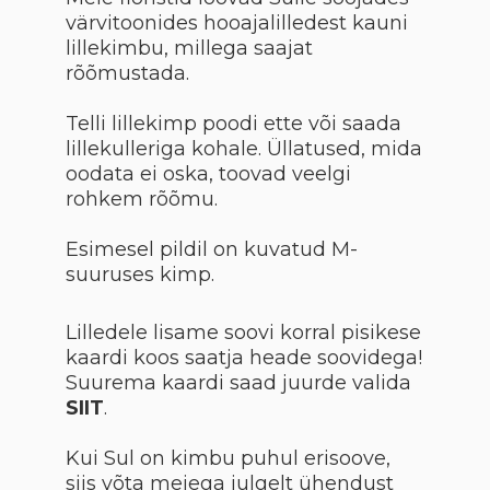
värvitoonides hooajalilledest kauni
lillekimbu, millega saajat
rõõmustada.
Telli lillekimp poodi ette või saada
lillekulleriga kohale. Üllatused, mida
oodata ei oska, toovad veelgi
rohkem rõõmu.
Esimesel pildil on kuvatud M-
suuruses kimp.
Lilledele lisame soovi korral pisikese
kaardi koos saatja heade soovidega!
Suurema kaardi saad juurde valida
SIIT
.
Kui Sul on kimbu puhul erisoove,
siis võta meiega julgelt ühendust