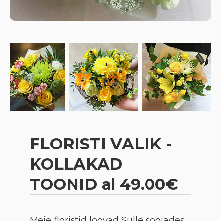
FLORISTI VALIK -
KOLLAKAD
TOONID al 49.00€
Meie floristid loovad Sulle soojades