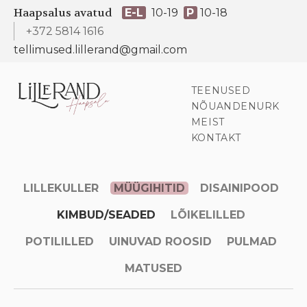
Haapsalus avatud
E-L
10-19
P
10-18
+372 5814 1616
tellimused.lillerand@gmail.com
TEENUSED
NÕUANDENURK
MEIST
KONTAKT
LILLEKULLER
MÜÜGIHITID
DISAINIPOOD
KIMBUD/SEADED
LÕIKELILLED
POTILILLED
UINUVAD ROOSID
PULMAD
MATUSED