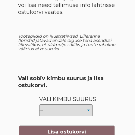
või lisa need tellimuse info lahtrisse
ostukorvi vaates.
Tootepildid on illustratiivsed. Lilleranna
floristid jätavad endale õiguse teha asendusi
lillevalikus, et üldmulje säiliks ja toote rahaline
väärtus ei muutuks.
Vali sobiv kimbu suurus ja lisa
ostukorvi.
VALI KIMBU SUURUS
Lisa ostukorvi