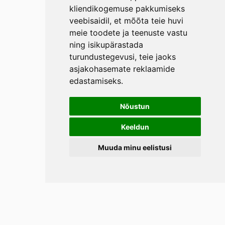
kliendikogemuse pakkumiseks
veebisaidil
,
et mõõta teie huvi
meie toodete ja teenuste vastu
ning isikupärastada
turundustegevusi
,
teie jaoks
asjakohasemate reklaamide
edastamiseks
.
Nõustun
Keeldun
Muuda minu eelistusi