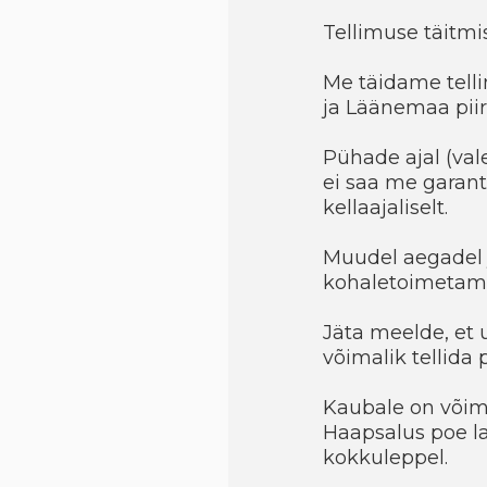
Tellimuse täitmis
Me täidame telli
ja Läänemaa piir
Pühade ajal (val
ei saa me garant
kellaajaliselt.
Muudel aegadel 
kohaletoimetami
Jäta meelde, et 
võimalik tellida
Kaubale on võimal
Haapsalus poe la
kokkuleppel.