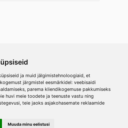
üpsiseid
üpsiseid ja muid jälgimistehnoloogiaid, et
skogemust järgmistel eesmärkidel:
veebisaidi
maldamiseks
,
parema kliendikogemuse pakkumiseks
ie huvi meie toodete ja teenuste vastu ning
stegevusi
,
teie jaoks asjakohasemate reklaamide
Muuda minu eelistusi