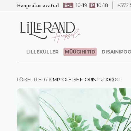
Haapsalus avatud
E-L
10-19
P
10-18
+372 
LILLEKULLER
MÜÜGIHITID
DISAINIPO
LÕIKELILLED
KIMP "OLE ISE FLORIST" al 10.00€
/