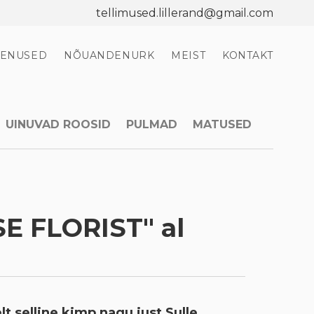
tellimused.lillerand@gmail.com
EENUSED
NÕUANDENURK
MEIST
KONTAKT
UINUVAD ROOSID
PULMAD
MATUSED
SE FLORIST" al
elt selline kimp nagu just Sulle