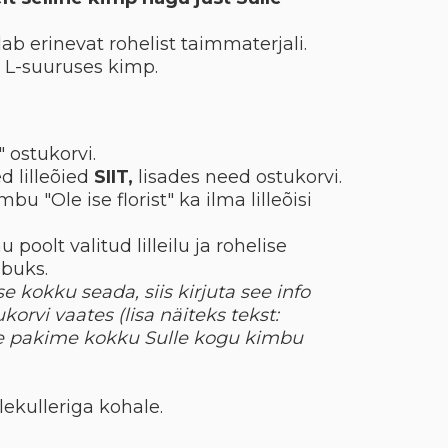
ldab erinevat rohelist taimmaterjali.
d L-suuruses kimp.
" ostukorvi.
 lilleõied
SIIT,
lisades need ostukorvi.
mbu "Ole ise florist" ka ilma lilleõisi
u poolt valitud lilleilu ja rohelise
mbuks.
e kokku seada, siis kirjuta see info
korvi vaates (lisa näiteks tekst:
ie pakime kokku Sulle kogu kimbu
llekulleriga kohale.