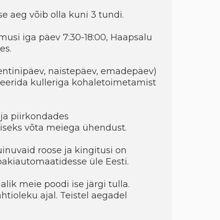
e aeg võib olla kuni 3 tundi.
musi iga päev 7:30-18:00, Haapsalu
es.
entinipäev, naistepäev, emadepäev)
eerida kulleriga kohaletoimetamist
ja piirkondades
seks võta meiega ühendust.
uinuvaid roose ja kingitusi on
 pakiautomaatidesse üle Eesti.
ik meie poodi ise järgi tulla.
htioleku ajal. Teistel aegadel