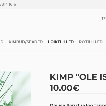
5814 1616
T
OD
KIMBUD/SEADED
LÕIKELILLED
POTILILLED
KIMP "OLE I
10.00€
Ole ise florist ja loo täps