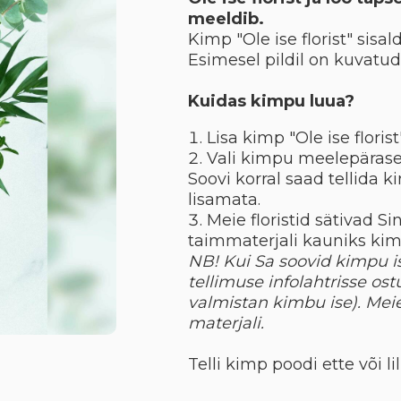
meeldib.
Kimp "Ole ise florist" sisa
Esimesel pildil on kuvatu
Kuidas kimpu luua?
Lisa kimp "Ole ise florist
Vali kimpu meelepärased
Soovi korral saad tellida ki
lisamata.
Meie floristid sätivad Sin
taimmaterjali kauniks ki
NB! Kui Sa soovid kimpu is
tellimuse infolahtrisse ostu
valmistan kimbu ise). Me
materjali.
Telli kimp poodi ette või li