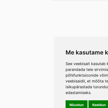
Me kasutame k
See veebisait kasutab k
parandada teie sirvimi
põhifunktsioonide või
veebisaidil
,
et mõõta te
isikupärastada turundu
edastamiseks
.
Nõustun
Keeldun