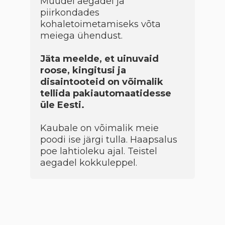
Muudel aegadel ja
piirkondades
kohaletoimetamiseks võta
meiega ühendust.
Jäta meelde, et uinuvaid
roose, kingitusi ja
disaintooteid on võimalik
tellida pakiautomaatidesse
üle Eesti.
Kaubale on võimalik meie
poodi ise järgi tulla. Haapsalus
poe lahtioleku ajal. Teistel
aegadel kokkuleppel.