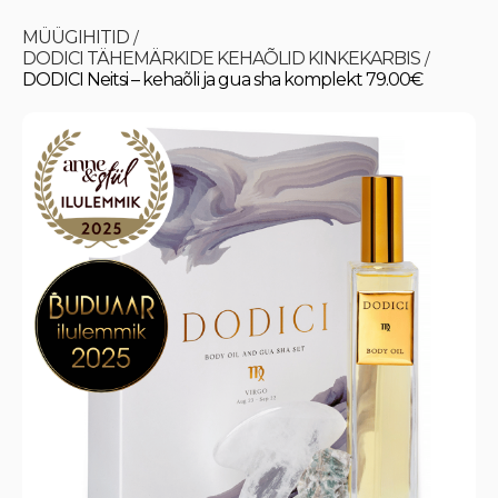
MÜÜGIHITID
/
DODICI TÄHEMÄRKIDE KEHAÕLID KINKEKARBIS
/
DODICI Neitsi – kehaõli ja gua sha komplekt 79.00€