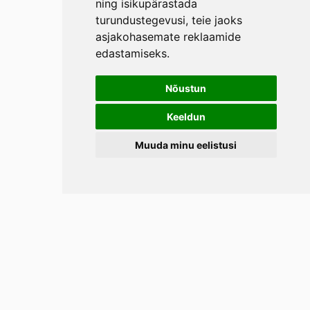
ning isikupärastada
turundustegevusi
,
teie jaoks
asjakohasemate reklaamide
edastamiseks
.
Nõustun
Keeldun
Muuda minu eelistusi