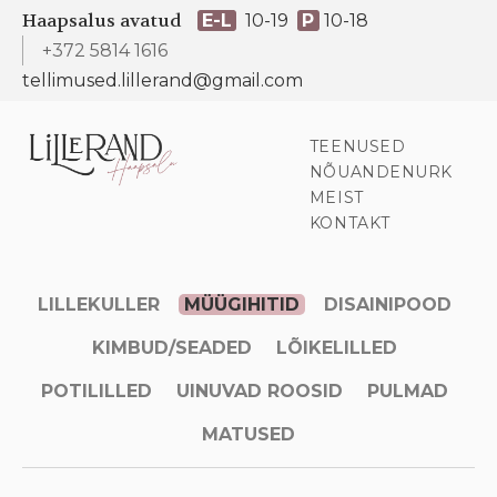
Haapsalus avatud
E-L
10-19
P
10-18
+372 5814 1616
tellimused.lillerand@gmail.com
TEENUSED
NÕUANDENURK
MEIST
KONTAKT
LILLEKULLER
MÜÜGIHITID
DISAINIPOOD
KIMBUD/SEADED
LÕIKELILLED
POTILILLED
UINUVAD ROOSID
PULMAD
MATUSED