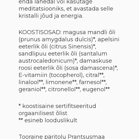
enda lähedal või kasutage
meditatsiooniks, et avastada selle
kristalli jõud ja energia.
KOOSTISOSAD: magusa mandli õli
(prunus amygdalus dulcis)*, apelsini
eeterlik õli (citrus Sinensis)*,
sandlipuu eeterlik õli (santalum
austrocaledonicum)*, damaskuse
roosi eeterlik õli (sosa damascena)*,
E-vitamiin (tocopherol), citral**,
linalool**, limonene**, farnesol**,
geraniol**, citronellol**, eugenol**
* koostisaine sertifitseeritud
orgaanilisest õlist
** esineb looduslikult
Tooraine päritolu Prantsusmaa