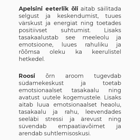
Apelsini eeterlik õli
aitab säilitada
selgust ja keskendumist, tuues
värskust ja energiat ning toetades
positiivset suhtumist. Lisaks
tasakaalustab see meeleolu ja
emotsioone, luues rahuliku ja
rõõmsa oleku ka keerulistel
hetkedel.
Roosi
õrn aroom tugevdab
südamekeskust ja toetab
emotsionaalset tasakaalu ning
avatust uutele kogemustele. Lisaks
aitab luua emotsionaalset heaolu,
tasakaalu ja rahu, leevendades
seeläbi stressi ja ärevust ning
süvendab empaatiavõimet ja
arendab suhtlemisoskusi.