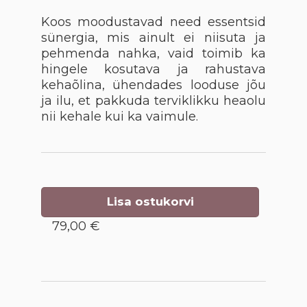
Koos moodustavad need essentsid
sünergia, mis ainult ei niisuta ja
pehmenda nahka, vaid toimib ka
hingele kosutava ja rahustava
kehaõlina, ühendades looduse jõu
ja ilu, et pakkuda terviklikku heaolu
nii kehale kui ka vaimule.
Lisa ostukorvi
79,00 €