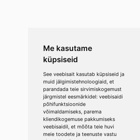
Me kasutame
küpsiseid
See veebisait kasutab küpsiseid ja
muid jälgimistehnoloogiaid, et
parandada teie sirvimiskogemust
järgmistel eesmärkidel:
veebisaidi
põhifunktsioonide
võimaldamiseks
,
parema
kliendikogemuse pakkumiseks
veebisaidil
,
et mõõta teie huvi
meie toodete ja teenuste vastu