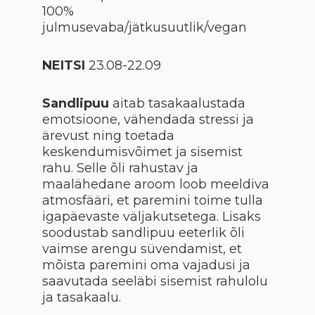
100%
julmusevaba/jätkusuutlik/vegan
NEITSI
23.08-22.09
Sandlipuu
aitab tasakaalustada
emotsioone, vähendada stressi ja
ärevust ning toetada
keskendumisvõimet ja sisemist
rahu. Selle õli rahustav ja
maalähedane aroom loob meeldiva
atmosfääri, et paremini toime tulla
igapäevaste väljakutsetega. Lisaks
soodustab sandlipuu eeterlik õli
vaimse arengu süvendamist, et
mõista paremini oma vajadusi ja
saavutada seeläbi sisemist rahulolu
ja tasakaalu.