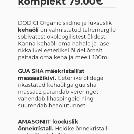
komplekt 79.00€
DODICI Organic siidine ja luksuslik
kehaõli
on valmistatud tähemärgile
sobivatest ökoloogilistest õlidest.
Kanna kehaõli oma nahale ja lase
rikkalikel eeterlikel õlidel õrnalt
paitada oma keha ja meeli. 100ml
GUA SHA mäekristallist
massaažikivi.
Eeterlike õlidega
rikastatud kehaõliga gua sha
massaaž parandab vereringet,
vähendab lihaspingeid ning
suurendab heaolutunnet.
AMASONIIT looduslik
õnnekristall.
Hoidke õnnekristalli