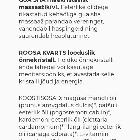
GUA SHA mäekristallist
massaažikivi.
Eeterlike õlidega
rikastatud kehaõliga gua sha
massaaž parandab vereringet,
vähendab lihaspingeid ning
suurendab heaolutunnet.
ROOSA KVARTS looduslik
õnnekristall.
Hoidke õnnekristalli
enda lähedal või kasutage
meditatsiooniks, et avastada selle
kristalli jõud ja energia.
KOOSTISOSAD: magusa mandli õli
(prunus amygdalus dulcis)*, patšuli
eeterlik õli (pogostemon cablin)*,
kardemoni eeterlik õli (elettaria
cardamomum)*, ilang-ilangi eeterlik
õli (canaga odorata)*, E-vitamiin