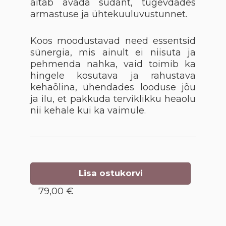
aitab avada südant, tugevdades
armastuse ja ühtekuuluvustunnet.
Koos moodustavad need essentsid
sünergia, mis ainult ei niisuta ja
pehmenda nahka, vaid toimib ka
hingele kosutava ja rahustava
kehaõlina, ühendades looduse jõu
ja ilu, et pakkuda terviklikku heaolu
nii kehale kui ka vaimule.
Lisa ostukorvi
79,00 €