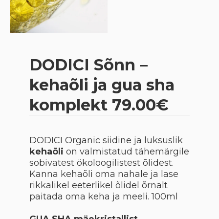
DODICI Sõnn –
kehaõli ja gua sha
komplekt 79.00€
DODICI Organic siidine ja luksuslik
kehaõli
on valmistatud tähemärgile
sobivatest ökoloogilistest õlidest.
Kanna kehaõli oma nahale ja lase
rikkalikel eeterlikel õlidel õrnalt
paitada oma keha ja meeli. 100ml