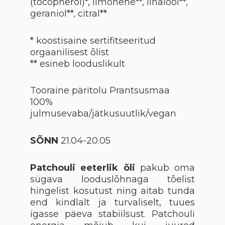
(tocopherol)*, limonene**, linalool**,
geraniol**, citral**
* koostisaine sertifitseeritud
orgaanilisest õlist
** esineb looduslikult
Tooraine päritolu Prantsusmaa
100%
julmusevaba/jätkusuutlik/vegan
SÕNN
21.04-20.05
Patchouli eeterlik õli
pakub oma
sügava looduslõhnaga tõelist
hingelist kosutust ning aitab tunda
end kindlalt ja turvaliselt, tuues
igasse päeva stabiilsust. Patchouli