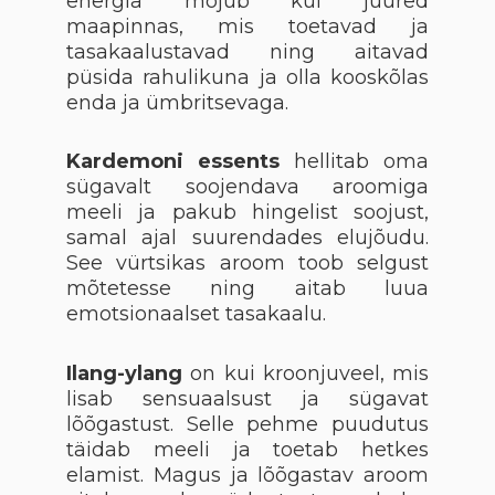
energia mõjub kui juured
maapinnas, mis toetavad ja
tasakaalustavad ning aitavad
püsida rahulikuna ja olla kooskõlas
enda ja ümbritsevaga.
Kardemoni essents
hellitab oma
sügavalt soojendava aroomiga
meeli ja pakub hingelist soojust,
samal ajal suurendades elujõudu.
See vürtsikas aroom toob selgust
mõtetesse ning aitab luua
emotsionaalset tasakaalu.
Ilang-ylang
on kui kroonjuveel, mis
lisab sensuaalsust ja sügavat
lõõgastust. Selle pehme puudutus
täidab meeli ja toetab hetkes
elamist. Magus ja lõõgastav aroom