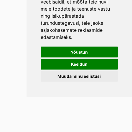
veebisaidil
,
et mõõta teie huvi
meie toodete ja teenuste vastu
ning isikupärastada
turundustegevusi
,
teie jaoks
asjakohasemate reklaamide
edastamiseks
.
Nõustun
Keeldun
Muuda minu eelistusi