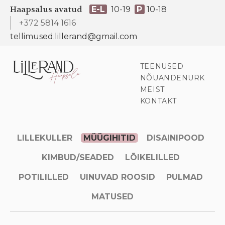
Haapsalus avatud
E-L
10-19
P
10-18
+372 5814 1616
tellimused.lillerand@gmail.com
TEENUSED
NÕUANDENURK
MEIST
KONTAKT
LILLEKULLER
MÜÜGIHITID
DISAINIPOOD
KIMBUD/SEADED
LÕIKELILLED
POTILILLED
UINUVAD ROOSID
PULMAD
MATUSED