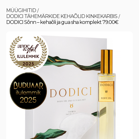
MÜÜGIHITID
/
DODICI TÄHEMÄRKIDE KEHAÕLID KINKEKARBIS
/
DODICI Sõnn – kehaõli ja gua sha komplekt 79.00€