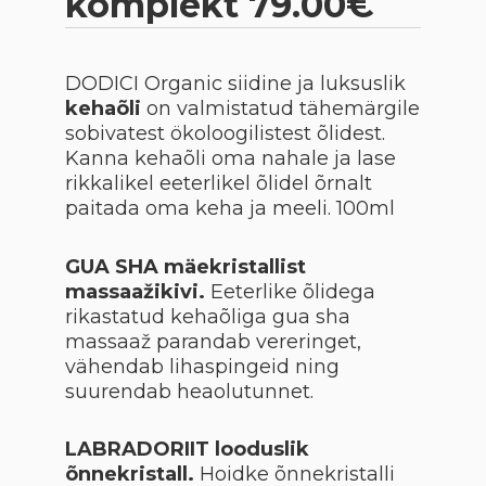
komplekt 79.00€
DODICI Organic siidine ja luksuslik
kehaõli
on valmistatud tähemärgile
sobivatest ökoloogilistest õlidest.
Kanna kehaõli oma nahale ja lase
rikkalikel eeterlikel õlidel õrnalt
paitada oma keha ja meeli. 100ml
GUA SHA mäekristallist
massaažikivi.
Eeterlike õlidega
rikastatud kehaõliga gua sha
massaaž parandab vereringet,
vähendab lihaspingeid ning
suurendab heaolutunnet.
LABRADORIIT looduslik
õnnekristall.
Hoidke õnnekristalli