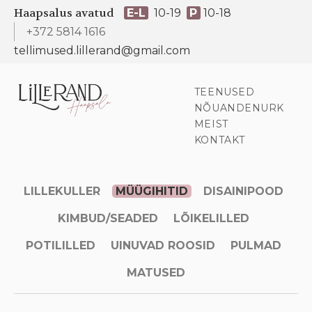
Haapsalus avatud
E-L
10-19
P
10-18
+372 5814 1616
tellimused.lillerand@gmail.com
TEENUSED
NÕUANDENURK
MEIST
KONTAKT
LILLEKULLER
MÜÜGIHITID
DISAINIPOOD
KIMBUD/SEADED
LÕIKELILLED
POTILILLED
UINUVAD ROOSID
PULMAD
MATUSED