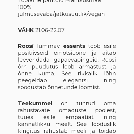
Tooraine päritolu Prantsusmaa
100%
julmusevaba/jätkusuutlik/vegan
VÄHK
21.06-22.07
Roosi
lummav
essents
toob esile
positiivseid emotsioone ja aitab
leevendada igapäevapingeid. Roosi
õrn puudutus loob armastust ja
õnne kuma. See rikkalik lõhn
peegeldab elegantsi ning
soodustab õnnetunde loomist.
Teekummel
on tuntud oma
rahustavate omaduste poolest,
tuues esile empaatiat ning
kannatlikku meelt. See looduslik
kingitus rahustab meeli ja toidab