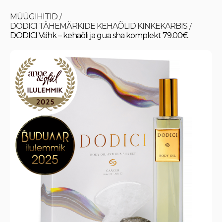
MÜÜGIHITID
/
DODICI TÄHEMÄRKIDE KEHAÕLID KINKEKARBIS
/
DODICI Vähk – kehaõli ja gua sha komplekt 79.00€