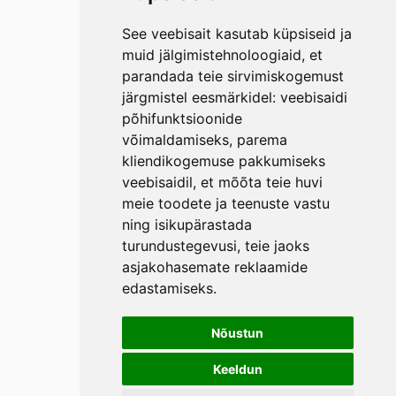
See veebisait kasutab küpsiseid ja
muid jälgimistehnoloogiaid, et
parandada teie sirvimiskogemust
järgmistel eesmärkidel:
veebisaidi
põhifunktsioonide
võimaldamiseks
,
parema
kliendikogemuse pakkumiseks
veebisaidil
,
et mõõta teie huvi
meie toodete ja teenuste vastu
ning isikupärastada
turundustegevusi
,
teie jaoks
asjakohasemate reklaamide
edastamiseks
.
Nõustun
Keeldun