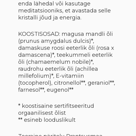
enda lähedal või kasutage
meditatsiooniks, et avastada selle
kristalli jõud ja energia.
KOOSTISOSAD: magusa mandli õli
(prunus amygdalus dulcis)*,
damaskuse roosi eeterlik õli (rosa x
damascena)*, teekummeli eeterlik
õli (chamaemelum nobile)*,
raudrohu eeterlik õli (achillea
millefolium)*, E-vitamiin
(tocopherol), citronellol**, geraniol**,
farnesol**, eugenol**
* koostisaine sertifitseeritud
orgaanilisest õlist
** esineb looduslikult