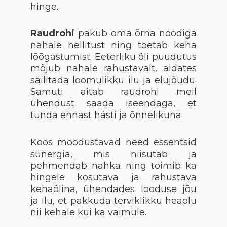
hinge.
Raudrohi
pakub oma õrna noodiga
nahale hellitust ning toetab keha
lõõgastumist. Eeterliku õli puudutus
mõjub nahale rahustavalt, aidates
säilitada loomulikku ilu ja elujõudu.
Samuti aitab raudrohi meil
ühendust saada iseendaga, et
tunda ennast hästi ja õnnelikuna.
Koos moodustavad need essentsid
sünergia, mis niisutab ja
pehmendab nahka ning toimib ka
hingele kosutava ja rahustava
kehaõlina, ühendades looduse jõu
ja ilu, et pakkuda terviklikku heaolu
nii kehale kui ka vaimule.