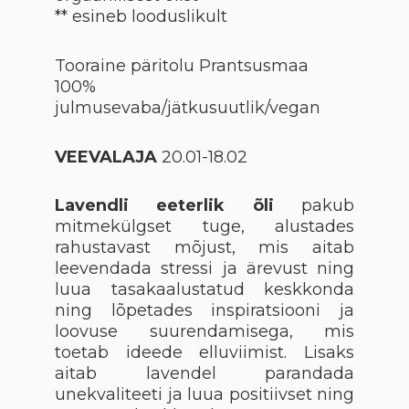
** esineb looduslikult
Tooraine päritolu Prantsusmaa
100%
julmusevaba/jätkusuutlik/vegan
VEEVALAJA
20.01-18.02
Lavendli eeterlik õli
pakub
mitmekülgset tuge, alustades
rahustavast mõjust, mis aitab
leevendada stressi ja ärevust ning
luua tasakaalustatud keskkonda
ning lõpetades inspiratsiooni ja
loovuse suurendamisega, mis
toetab ideede elluviimist. Lisaks
aitab lavendel parandada
unekvaliteeti ja luua positiivset ning