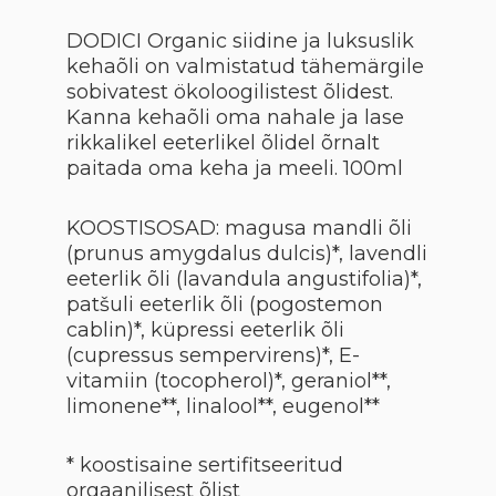
DODICI Organic siidine ja luksuslik
kehaõli on valmistatud tähemärgile
sobivatest ökoloogilistest õlidest.
Kanna kehaõli oma nahale ja lase
rikkalikel eeterlikel õlidel õrnalt
paitada oma keha ja meeli. 100ml
KOOSTISOSAD: magusa mandli õli
(prunus amygdalus dulcis)*, lavendli
eeterlik õli (lavandula angustifolia)*,
patšuli eeterlik õli (pogostemon
cablin)*, küpressi eeterlik õli
(cupressus sempervirens)*, E-
vitamiin (tocopherol)*, geraniol**,
limonene**, linalool**, eugenol**
* koostisaine sertifitseeritud
orgaanilisest õlist