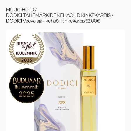
MÜÜGIHITID
/
DODICI TÄHEMÄRKIDE KEHAÕLID KINKEKARBIS
/
DODICI Veevalaja - kehaõli kinkekarbis 62.00€