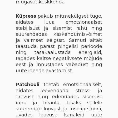
mugavat keskkonda.
Küpress
pakub mitmekülgset tuge,
aidates luua emotsionaalset
stabiilsust ja sisemist rahu ning
suurendades keskendumisvõimet
ja vaimset selgust. Samuti aitab
taastuda pärast pingelisi perioode
ning tasakaalustada energiaid,
tagades kaitse negatiivsete mõjude
eest ja innustades vabadust ning
uute ideede avastamist.
Patchouli
toetab emotsionaalselt,
aidates leevendada stressi ja
ärevust ning edendades sisemist
rahu ja heaolu. Lisaks sellele
suurendab loovust ja inspiratsiooni,
avades loovuse kanaleid uute