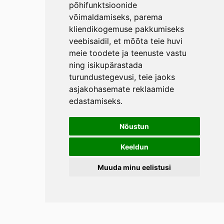
põhifunktsioonide
võimaldamiseks
,
parema
kliendikogemuse pakkumiseks
veebisaidil
,
et mõõta teie huvi
meie toodete ja teenuste vastu
ning isikupärastada
turundustegevusi
,
teie jaoks
asjakohasemate reklaamide
edastamiseks
.
Nõustun
Keeldun
Muuda minu eelistusi