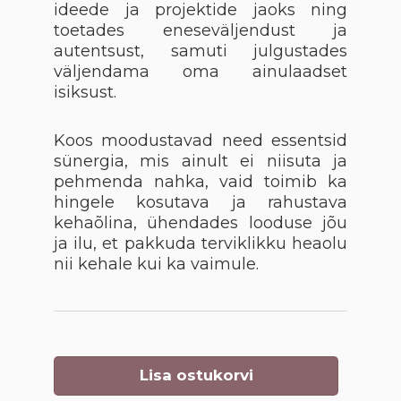
ideede ja projektide jaoks ning
toetades eneseväljendust ja
autentsust, samuti julgustades
väljendama oma ainulaadset
isiksust.
Koos moodustavad need essentsid
sünergia, mis ainult ei niisuta ja
pehmenda nahka, vaid toimib ka
hingele kosutava ja rahustava
kehaõlina, ühendades looduse jõu
ja ilu, et pakkuda terviklikku heaolu
nii kehale kui ka vaimule.
Lisa ostukorvi