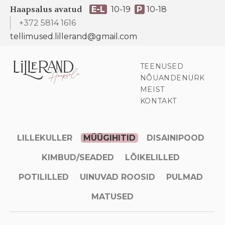
Haapsalus avatud
E-L
10-19
P
10-18
+372 5814 1616
tellimused.lillerand@gmail.com
TEENUSED
NÕUANDENURK
MEIST
KONTAKT
LILLEKULLER
MÜÜGIHITID
DISAINIPOOD
KIMBUD/SEADED
LÕIKELILLED
POTILILLED
UINUVAD ROOSID
PULMAD
MATUSED