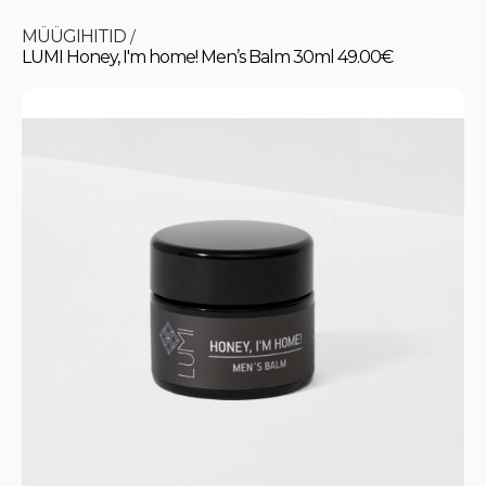
MÜÜGIHITID
/
LUMI Honey, I'm home! Men’s Balm 30ml 49.00€