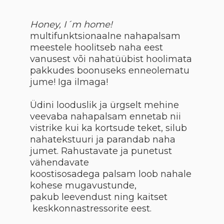
Honey, I´m home!
multifunktsionaalne nahapalsam
meestele hoolitseb naha eest
vanusest või nahatüübist hoolimata
pakkudes boonuseks enneolematu
jume! Iga ilmaga!
Üdini looduslik ja ürgselt mehine
veevaba nahapalsam ennetab nii
vistrike kui ka kortsude teket, silub
nahatekstuuri ja parandab naha
jumet. Rahustavate ja punetust
vähendavate
koostisosadega palsam loob nahale
kohese mugavustunde,
pakub leevendust ning kaitset
keskkonnastressorite eest.