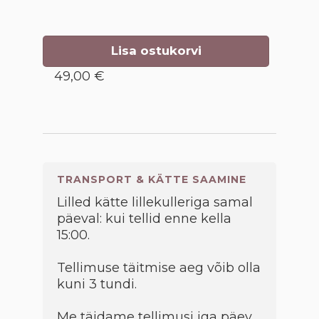
Lisa ostukorvi
49,00 €
TRANSPORT & KÄTTE SAAMINE
Lilled kätte lillekulleriga samal
päeval: kui tellid enne kella
15:00.
Tellimuse täitmise aeg võib olla
kuni 3 tundi.
Me täidame tellimusi iga päev