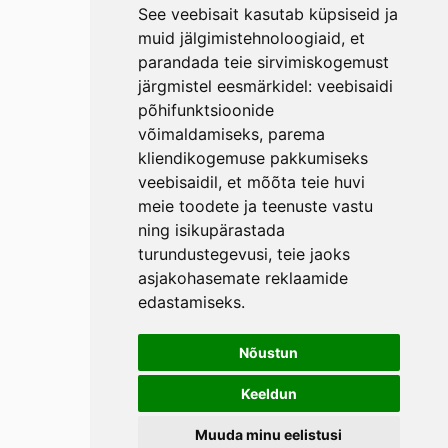
See veebisait kasutab küpsiseid ja
muid jälgimistehnoloogiaid, et
parandada teie sirvimiskogemust
järgmistel eesmärkidel:
veebisaidi
põhifunktsioonide
võimaldamiseks
,
parema
kliendikogemuse pakkumiseks
veebisaidil
,
et mõõta teie huvi
meie toodete ja teenuste vastu
ning isikupärastada
turundustegevusi
,
teie jaoks
asjakohasemate reklaamide
edastamiseks
.
Nõustun
Keeldun
Muuda minu eelistusi