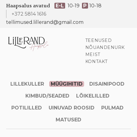
Haapsalus avatud
E-L
10-19
P
10-18
+372 5814 1616
tellimused.lillerand@gmail.com
TEENUSED
NÕUANDENURK
MEIST
KONTAKT
LILLEKULLER
MÜÜGIHITID
DISAINIPOOD
KIMBUD/SEADED
LÕIKELILLED
POTILILLED
UINUVAD ROOSID
PULMAD
MATUSED