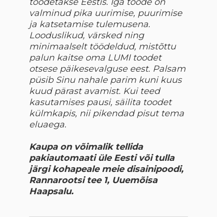
toodetakse Eestis. Iga toode on
valminud pika uurimise, puurimise
ja katsetamise tulemusena.
Looduslikud, värsked ning
minimaalselt töödeldud, mistõttu
palun kaitse oma LUMI toodet
otsese päikesevalguse eest. Palsam
püsib Sinu nahale parim kuni kuus
kuud pärast avamist. Kui teed
kasutamises pausi, säilita toodet
külmkapis, nii pikendad pisut tema
eluaega.
Kaupa on võimalik tellida
pakiautomaati üle Eesti või tulla
järgi kohapeale meie disainipoodi,
Rannarootsi tee 1, Uuemõisa
Haapsalu.