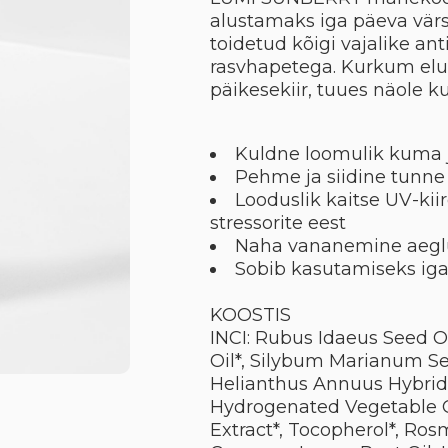
alustamaks iga päeva vär
toidetud kõigi vajalike an
rasvhapetega. Kurkum elu
päikesekiir, tuues näole 
Kuldne loomulik kuma 
Pehme ja siidine tunne
Looduslik kaitse UV-kiir
stressorite eest
Naha vananemine aegl
Sobib kasutamiseks iga
KOOSTIS
INCI: Rubus Idaeus Seed Oi
Oil*, Silybum Marianum Seed
Helianthus Annuus Hybrid O
Hydrogenated Vegetable O
Extract*, Tocopherol*, Rosm