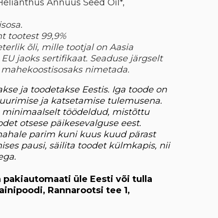
elianthus Annuus Seed Oil*,
isosa.
t tootest 99,9%
erlik õli, mille tootjal on Aasia
 jaoks sertifikaat. Seaduse järgselt
a mahekoostisosaks nimetada.
kse ja toodetakse Eestis. Iga toode on
uurimise ja katsetamise tulemusena.
 minimaalselt töödeldud, mistõttu
det otsese päikesevalguse eest.
ahale parim kuni kuus kuud pärast
ses pausi, säilita toodet külmkapis, nii
ega.
 pakiautomaati üle Eesti või tulla
ainipoodi, Rannarootsi tee 1,