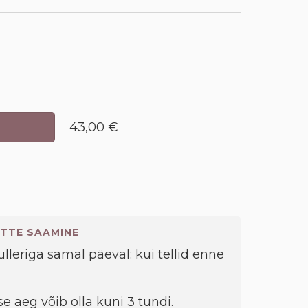
43,00 €
TTE SAAMINE
kulleriga samal päeval: kui tellid enne
e aeg võib olla kuni 3 tundi.