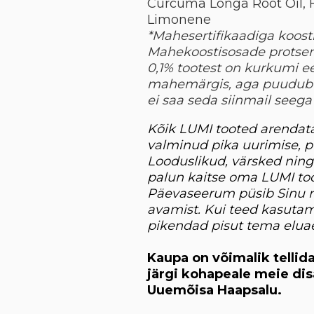
Curcuma Longa Root Oil, H
Limonene
*Mahesertifikaadiga koost
Mahekoostisosade protsen
0,1% tootest on kurkumi eet
mahemärgis, aga puudub EU
ei saa seda siinmail seeg
Kõik LUMI tooted arendata
valminud pika uurimise, p
Looduslikud, värsked ning
palun kaitse oma LUMI too
Päevaseerum püsib Sinu n
avamist. Kui teed kasutami
pikendad pisut tema elua
Kaupa on võimalik tellida
järgi kohapeale meie dis
Uuemõisa Haapsalu.