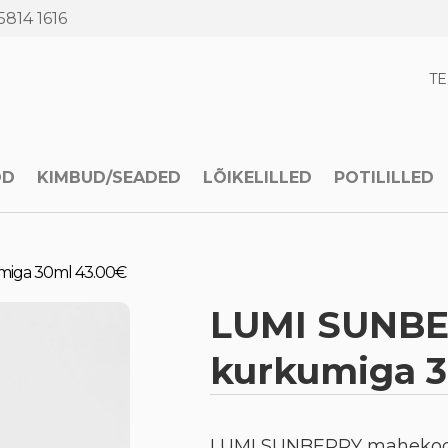
5814 1616
T
OD
KIMBUD/SEADED
LÕIKELILLED
POTILILLED
iga 30ml 43.00€
LUMI SUNBE
kurkumiga 3
LUMI SUNBERRY mahekoos