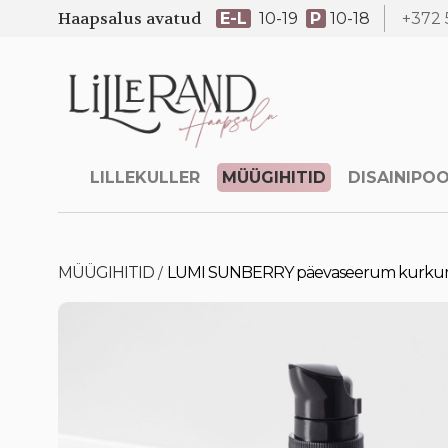
Haapsalus avatud
E-L
10-19
P
10-18
+372 
LILLEKULLER
MÜÜGIHITID
DISAINIPO
MÜÜGIHITID
LUMI SUNBERRY päevaseerum kurkum
/