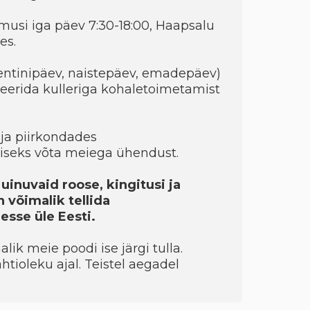
musi iga päev 7:30-18:00, Haapsalu
es.
entinipäev, naistepäev, emadepäev)
eerida kulleriga kohaletoimetamist
ja piirkondades
seks võta meiega ühendust.
uinuvaid roose, kingitusi ja
 võimalik tellida
sse üle Eesti.
ik meie poodi ise järgi tulla.
htioleku ajal. Teistel aegadel