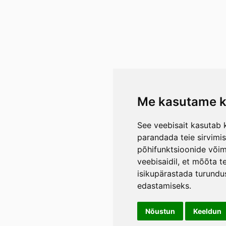
Me kasutame k
See veebisait kasutab k
parandada teie sirvimi
põhifunktsioonide või
veebisaidil
,
et mõõta te
isikupärastada turundu
edastamiseks
.
Nõustun
Keeldun