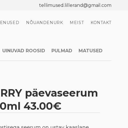
tellimused.lillerand@gmail.com
EENUSED
NÕUANDENURK
MEIST
KONTAKT
UINUVAD ROOSID
PULMAD
MATUSED
RRY päevaseerum
0ml 43.00€
tisega seerum on ustav kaaslane