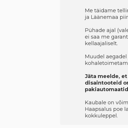
Me täidame telli
ja Läänemaa piir
Pühade ajal (val
ei saa me garant
kellaajaliselt.
Muudel aegadel 
kohaletoimetami
Jäta meelde, et 
disaintooteid on
pakiautomaatide
Kaubale on võimal
Haapsalus poe la
kokkuleppel.