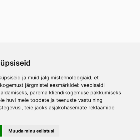
üpsiseid
üpsiseid ja muid jälgimistehnoloogiaid, et
skogemust järgmistel eesmärkidel:
veebisaidi
maldamiseks
,
parema kliendikogemuse pakkumiseks
ie huvi meie toodete ja teenuste vastu ning
stegevusi
,
teie jaoks asjakohasemate reklaamide
Muuda minu eelistusi