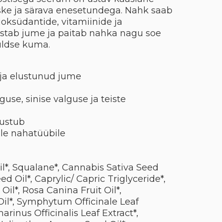
ske ja särava enesetundega. Nahk saab
tioksüdantide, vitamiinide ja
stab jume ja paitab nahka nagu soe
kuldse kuma.
ja elustunud jume
guse, sinise valguse ja teiste
ustub
le nahatüübile
l*, Squalane*, Cannabis Sativa Seed
 Oil*, Caprylic/ Capric Triglyceride*,
il*, Rosa Canina Fruit Oil*,
il*, Symphytum Officinale Leaf
arinus Officinalis Leaf Extract*,