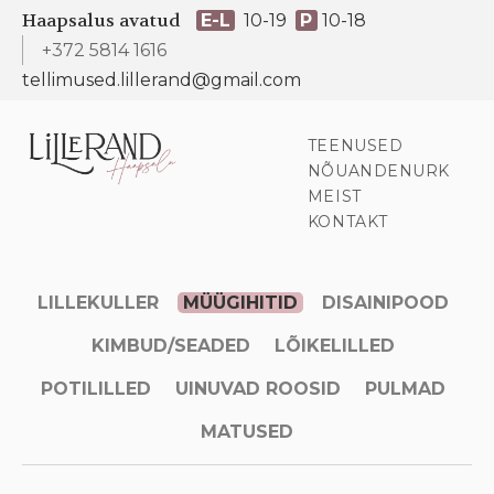
Haapsalus avatud
E-L
10-19
P
10-18
+372 5814 1616
tellimused.lillerand@gmail.com
TEENUSED
NÕUANDENURK
MEIST
KONTAKT
LILLEKULLER
MÜÜGIHITID
DISAINIPOOD
KIMBUD/SEADED
LÕIKELILLED
POTILILLED
UINUVAD ROOSID
PULMAD
MATUSED