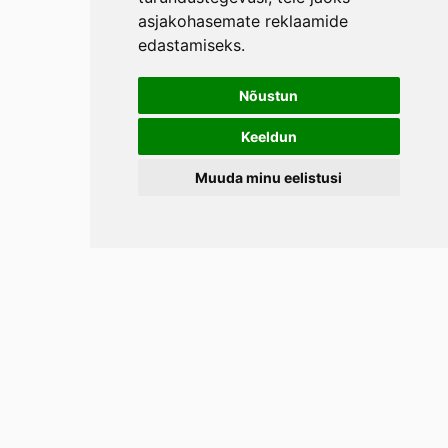
asjakohasemate reklaamide
edastamiseks
.
Nõustun
Keeldun
Muuda minu eelistusi