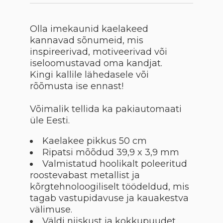
Olla imekaunid kaelakeed
kannavad sõnumeid, mis
inspireerivad, motiveerivad või
iseloomustavad oma kandjat.
Kingi kallile lähedasele või
rõõmusta ise ennast!
Võimalik tellida ka pakiautomaati
üle Eesti.
Kaelakee pikkus 50 cm
Ripatsi mõõdud 39,9 x 3,9 mm
Valmistatud hoolikalt poleeritud
roostevabast metallist ja
kõrgtehnoloogiliselt töödeldud, mis
tagab vastupidavuse ja kauakestva
välimuse.
Väldi niiskust ja kokkupuudet