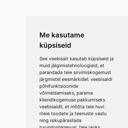
Me kasutame
küpsiseid
See veebisait kasutab küpsiseid ja
muid jälgimistehnoloogiaid, et
parandada teie sirvimiskogemust
järgmistel eesmärkidel:
veebisaidi
põhifunktsioonide
võimaldamiseks
,
parema
kliendikogemuse pakkumiseks
veebisaidil
,
et mõõta teie huvi
meie toodete ja teenuste vastu
ning isikupärastada
turundustegevusi
,
teie jaoks