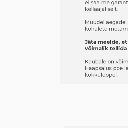
ei saa me garant
kellaajaliselt.
Muudel aegadel 
kohaletoimetami
Jäta meelde, et
võimalik tellid
Kaubale on võimal
Haapsalus poe la
kokkuleppel.