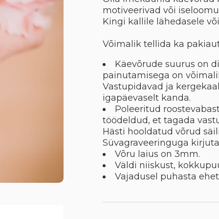
motiveerivad või iseloom
Kingi kallile lähedasele v
Võimalik tellida ka pakiau
Käevõrude suurus on di
painutamisega on võimali
Vastupidavad ja kergekaalu
igapäevaselt kanda.
Poleeritud roostevabast 
töödeldud, et tagada vast
Hästi hooldatud võrud säil
Süvagraveeringuga kirjuta
Võru laius on 3mm.
Väldi niiskust, kokkup
Vajadusel puhasta ehet 