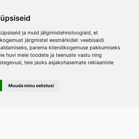
üpsiseid
üpsiseid ja muid jälgimistehnoloogiaid, et
skogemust järgmistel eesmärkidel:
veebisaidi
maldamiseks
,
parema kliendikogemuse pakkumiseks
ie huvi meie toodete ja teenuste vastu ning
stegevusi
,
teie jaoks asjakohasemate reklaamide
Muuda minu eelistusi