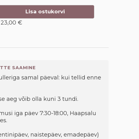
Lisa ostukorvi
23,00 €
TTE SAAMINE
kulleriga samal päeval: kui tellid enne
e aeg võib olla kuni 3 tundi.
musi iga päev 7:30-18:00, Haapsalu
es.
entinipäev, naistepäev, emadepäev)