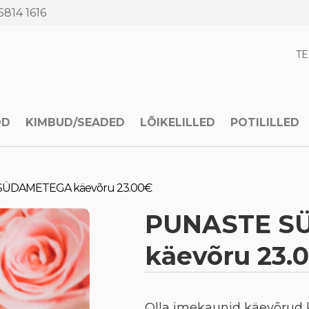
5814 1616
T
OD
KIMBUD/SEADED
LÕIKELILLED
POTILILLED
ÜDAMETEGA käevõru 23.00€
PUNASTE S
käevõru 23.
Olla imekaunid käevõrud 