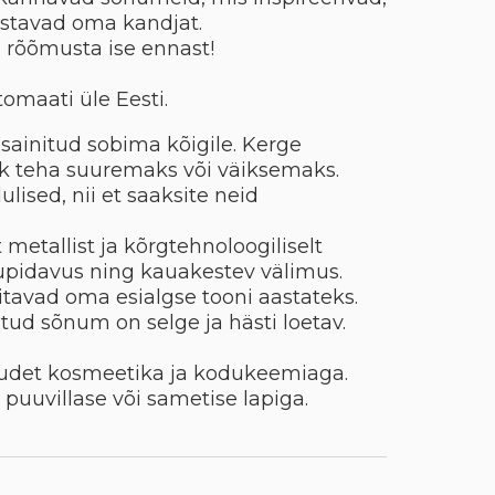
ustavad oma kandjat.
õi rõõmusta ise ennast!
tomaati üle Eesti.
sainitud sobima kõigile. Kerge
k teha suuremaks või väiksemaks.
lised, nii et saaksite neid
metallist ja kõrgtehnoloogiliselt
upidavus ning kauakestev välimus.
itavad oma esialgse tooni aastateks.
tud sõnum on selge ja hästi loetav.
uudet kosmeetika ja kodukeemiaga.
puuvillase või sametise lapiga.