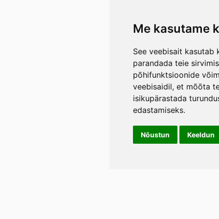
Me kasutame k
See veebisait kasutab k
parandada teie sirvimi
põhifunktsioonide või
veebisaidil
,
et mõõta te
isikupärastada turundu
edastamiseks
.
Nõustun
Keeldun