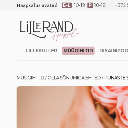
Haapsalus avatud
E-L
10-19
P
10-18
+372 
LILLEKULLER
MÜÜGIHITID
DISAINIPO
MÜÜGIHITID
OLLA SÕNUMIGA EHTED
PUNASTE S
/
/