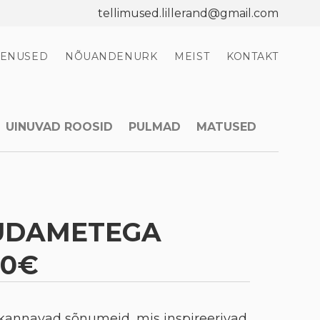
tellimused.lillerand@gmail.com
EENUSED
NÕUANDENURK
MEIST
KONTAKT
UINUVAD ROOSID
PULMAD
MATUSED
ÜDAMETEGA
00€
kannavad sõnumeid, mis inspireerivad,