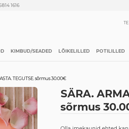
5814 1616
T
OD
KIMBUD/SEADED
LÕIKELILLED
POTILILLED
ASTA. TEGUTSE. sõrmus 30.00€
SÄRA. ARMA
sõrmus 30.0
Olla imekaunid ehted kan