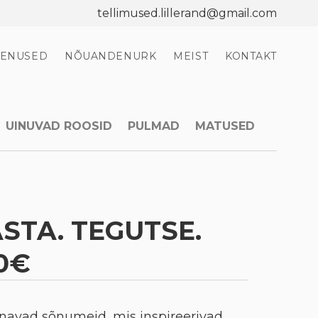
tellimused.lillerand@gmail.com
EENUSED
NÕUANDENURK
MEIST
KONTAKT
UINUVAD ROOSID
PULMAD
MATUSED
STA. TEGUTSE.
0€
navad sõnumeid, mis inspireerivad,