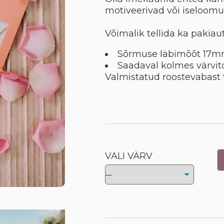
motiveerivad või iseloom
Võimalik tellida ka pakiau
Sõrmuse läbimõõt 17
Saadaval kolmes värvito
Valmistatud roostevabast 
VALI VÄRV