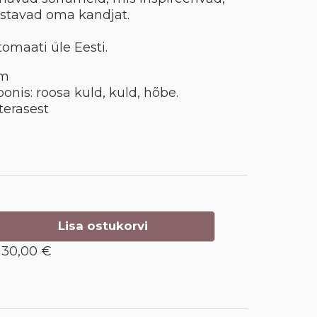
ustavad oma kandjat.
tomaati üle Eesti.
mm
onis: roosa kuld, kuld, hõbe.
terasest
Lisa ostukorvi
30,00 €