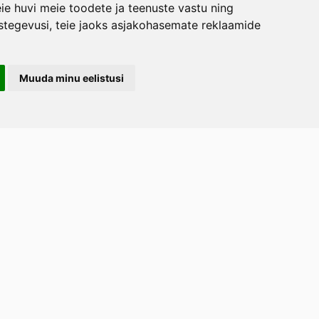
ie huvi meie toodete ja teenuste vastu ning
stegevusi
,
teie jaoks asjakohasemate reklaamide
Muuda minu eelistusi
LERAND OÜ
arootsi tee 1, Uuemõisa küla, Haapsalu
emaa 90401
ost
tellimused.lillerand@gmail.com
efon
+372 5814 1616