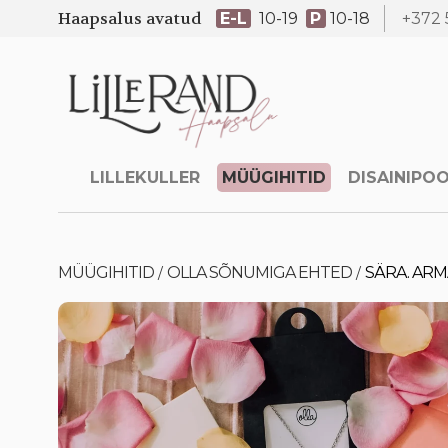
Haapsalus avatud
E-L
10-19
P
10-18
+372 
LILLEKULLER
MÜÜGIHITID
DISAINIPO
MÜÜGIHITID
OLLA SÕNUMIGA EHTED
SÄRA. ARM
/
/