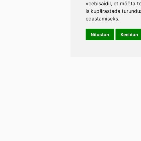
veebisaidil
,
et mõõta te
isikupärastada turundu
edastamiseks
.
Nõustun
Keeldun
Info
LIL
Üld- ja tagasimakse tingimused
Rann
Lään
Privaatsustingimused
E-p
Tel