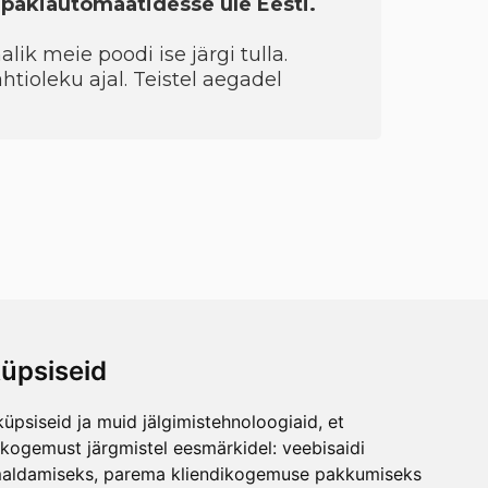
a pakiautomaatidesse üle Eesti.
ik meie poodi ise järgi tulla.
htioleku ajal. Teistel aegadel
üpsiseid
üpsiseid ja muid jälgimistehnoloogiaid, et
skogemust järgmistel eesmärkidel:
veebisaidi
maldamiseks
,
parema kliendikogemuse pakkumiseks