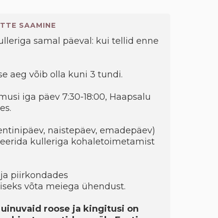
TTE SAAMINE
kulleriga samal päeval: kui tellid enne
e aeg võib olla kuni 3 tundi.
musi iga päev 7:30-18:00, Haapsalu
es.
entinipäev, naistepäev, emadepäev)
eerida kulleriga kohaletoimetamist
ja piirkondades
seks võta meiega ühendust.
 uinuvaid roose ja kingitusi on