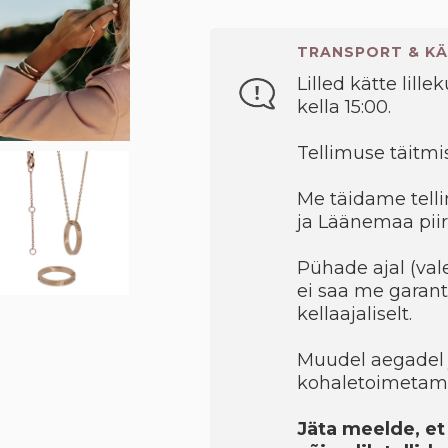
TRANSPORT & KÄ
Lilled kätte lille
kella 15:00.
Tellimuse täitmis
Me täidame telli
ja Läänemaa piir
Pühade ajal (val
ei saa me garant
kellaajaliselt.
Muudel aegadel 
kohaletoimetami
Jäta meelde, et