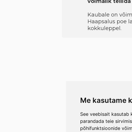
võimalik tellid
Kaubale on võimal
Haapsalus poe la
kokkuleppel.
Me kasutame k
See veebisait kasutab k
parandada teie sirvimi
põhifunktsioonide või