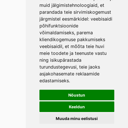
muid jälgimistehnoloogiaid, et
parandada teie sirvimiskogemust
järgmistel eesmärkidel:
veebisaidi
põhifunktsioonide
võimaldamiseks
,
parema
kliendikogemuse pakkumiseks
veebisaidil
,
et mõõta teie huvi
meie toodete ja teenuste vastu
ning isikupärastada
turundustegevusi
,
teie jaoks
asjakohasemate reklaamide
edastamiseks
.
Nõustun
Keeldun
Muuda minu eelistusi