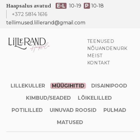
Haapsalus avatud
E-L
10-19
P
10-18
+372 5814 1616
tellimused.lillerand@gmail.com
TEENUSED
NÕUANDENURK
MEIST
KONTAKT
LILLEKULLER
MÜÜGIHITID
DISAINIPOOD
KIMBUD/SEADED
LÕIKELILLED
POTILILLED
UINUVAD ROOSID
PULMAD
MATUSED