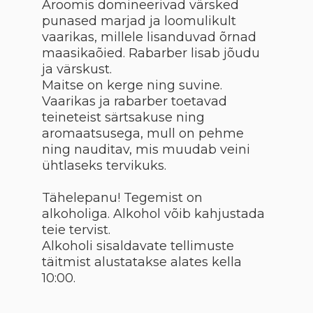
Aroomis domineerivad värsked
punased marjad ja loomulikult
vaarikas, millele lisanduvad õrnad
maasikaõied. Rabarber lisab jõudu
ja värskust.
Maitse on kerge ning suvine.
Vaarikas ja rabarber toetavad
teineteist särtsakuse ning
aromaatsusega, mull on pehme
ning nauditav, mis muudab veini
ühtlaseks tervikuks.
Tähelepanu! Tegemist on
alkoholiga. Alkohol võib kahjustada
teie tervist.
Alkoholi sisaldavate tellimuste
täitmist alustatakse alates kella
10:00.