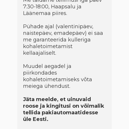
Me täidame tellimusi iga päev
7:30-18:00, Haapsalu ja
Läänemaa piires.
Pühade ajal (valentinipäev,
naistepäev, emadepäev) ei saa
me garanteerida kulleriga
kohaletoimetamist
kellaajaliselt.
Muudel aegadel ja
piirkondades
kohaletoimetamiseks võta
meiega ühendust.
Jäta meelde, et uinuvaid
roose ja kingitusi on võimalik
tellida pakiautomaatidesse
üle Eesti.