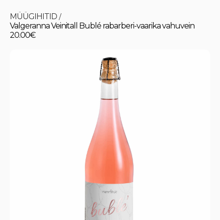
MÜÜGIHITID
/
Valgeranna Veinitall Bublé rabarberi-vaarika vahuvein
20.00€