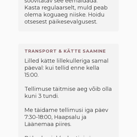
soovitatav see eemaldada.
Kasta regulaarselt, muld peab
olema koguaeg niiske. Hoidu
otsesest päikesevalgusest.
TRANSPORT & KÄTTE SAAMINE
Lilled kätte lillekulleriga samal
päeval: kui tellid enne kella
15:00.
Tellimuse täitmise aeg võib olla
kuni 3 tundi.
Me täidame tellimusi iga päev
7:30-18:00, Haapsalu ja
Läänemaa piires.