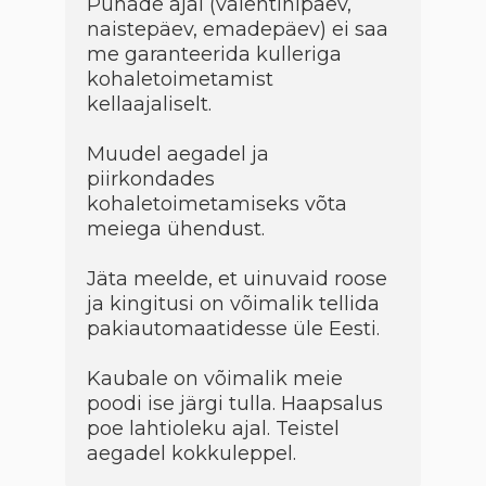
Pühade ajal (valentinipäev,
naistepäev, emadepäev) ei saa
me garanteerida kulleriga
kohaletoimetamist
kellaajaliselt.
Muudel aegadel ja
piirkondades
kohaletoimetamiseks võta
meiega ühendust.
Jäta meelde, et uinuvaid roose
ja kingitusi on võimalik tellida
pakiautomaatidesse üle Eesti.
Kaubale on võimalik meie
poodi ise järgi tulla. Haapsalus
poe lahtioleku ajal. Teistel
aegadel kokkuleppel.