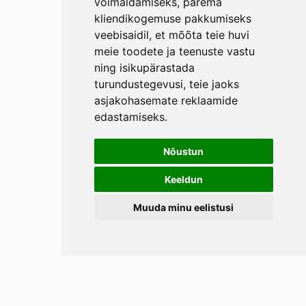
võimaldamiseks
,
parema
kliendikogemuse pakkumiseks
veebisaidil
,
et mõõta teie huvi
meie toodete ja teenuste vastu
ning isikupärastada
turundustegevusi
,
teie jaoks
asjakohasemate reklaamide
edastamiseks
.
Nõustun
Keeldun
Muuda minu eelistusi