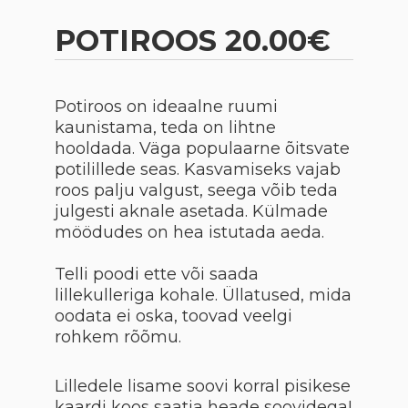
POTIROOS 20.00€
Potiroos on ideaalne ruumi
kaunistama, teda on lihtne
hooldada. Väga populaarne õitsvate
potilillede seas. Kasvamiseks vajab
roos palju valgust, seega võib teda
julgesti aknale asetada. Külmade
möödudes on hea istutada aeda.
Telli poodi ette või saada
lillekulleriga kohale. Üllatused, mida
oodata ei oska, toovad veelgi
rohkem rõõmu.
Lilledele lisame soovi korral pisikese
kaardi koos saatja heade soovidega!