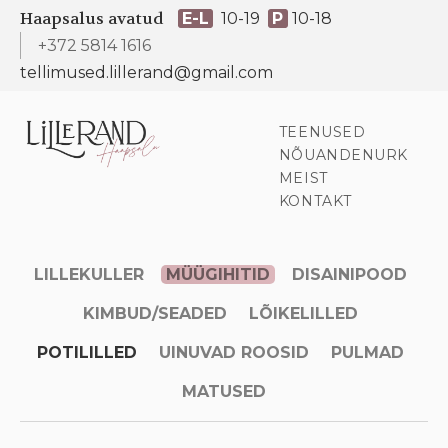
Haapsalus avatud
E-L
10-19
P
10-18
+372 5814 1616
tellimused.lillerand@gmail.com
TEENUSED
NÕUANDENURK
MEIST
KONTAKT
LILLEKULLER
MÜÜGIHITID
DISAINIPOOD
KIMBUD/SEADED
LÕIKELILLED
POTILILLED
UINUVAD ROOSID
PULMAD
MATUSED