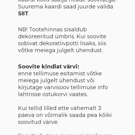
Suurema kaardi saad juurde valida
SIIT
.
NB! Tootehinnas sisaldub
dekoreeritud ümbris. Kui soovite
sobivat dekoratiivpotti lisaks, siis
võtke meiega julgelt ühendust.
Soovite kindlat värvi:
enne tellimuse esitamist võtke
meiega julgelt ühendust või
kirjutage värvisoov tellimuse info
lahtrisse ostukorvi vaates.
Kui tellid lilled ette vähemalt 3
päeva on võimalik saada pea kõiki
soovitud värve.