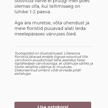
Soovitud värve ei pruugi meil poes
olemas olla, kui tellimisaeg on
lühike: 1-2 päeva.
Aga ära muretse, võta ühendust ja
meie floristid püüavad alati leida
meelepärases värvuses õied.
Tootepildid on illustratiivsed. Lilleranna
floristid jätavad endale õiguse soovitud lille
värvitooni puudumisel teha asendus teise
ligilähedase värvitooniga, et üldmulje säiliks ja
toote rahaline väärtus ei muutuks.
Dekoreeritud ümbris võib erineda pildil
esitatuga.
Lisa ostukorvi