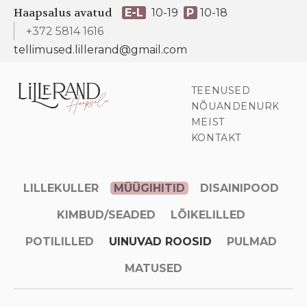
Haapsalus avatud
E-L
10-19
P
10-18
+372 5814 1616
tellimused.lillerand@gmail.com
TEENUSED
NÕUANDENURK
MEIST
KONTAKT
LILLEKULLER
MÜÜGIHITID
DISAINIPOOD
KIMBUD/SEADED
LÕIKELILLED
POTILILLED
UINUVAD ROOSID
PULMAD
MATUSED