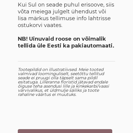
Kui Sul on seade puhul erisoove, siis
võta meiega julgelt ühendust või
lisa märkus tellimuse info lahtrisse
ostukorvi vaates.
NB! Uinuvaid roose on võimalik
tellida üle Eesti ka pakiautomaati.
Tootepildid on illustratiivsed. Meie tooted
valmivad loominguliselt, seetõttu tellitud
seade ei pruugi olla täpselt sama pildil
esitatuga. Lilleranna floristid jätavad endale
õiguse teha asendusi lille ja kinkekarbi/vaasi
värvivalikus, et üldmulje säiliks ja toote
rahaline väärtus ei muutuks.