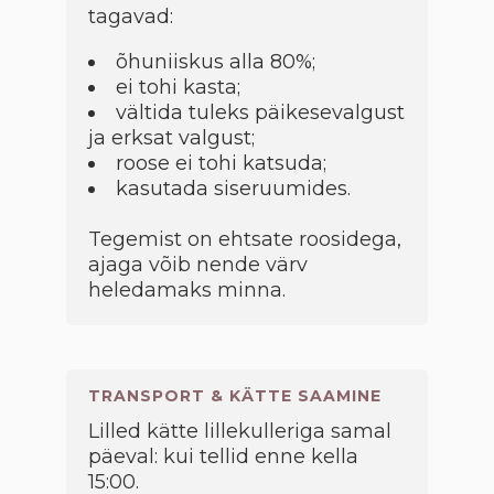
tagavad:
õhuniiskus alla 80%;
ei tohi kasta;
vältida tuleks päikesevalgust
ja erksat valgust;
roose ei tohi katsuda;
kasutada siseruumides.
Tegemist on ehtsate roosidega,
ajaga võib nende värv
heledamaks minna.
TRANSPORT & KÄTTE SAAMINE
Lilled kätte lillekulleriga samal
päeval: kui tellid enne kella
15:00.