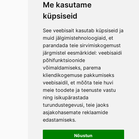
Me kasutame
küpsiseid
See veebisait kasutab küpsiseid ja
muid jälgimistehnoloogiaid, et
parandada teie sirvimiskogemust
järgmistel eesmärkidel:
veebisaidi
põhifunktsioonide
võimaldamiseks
,
parema
kliendikogemuse pakkumiseks
veebisaidil
,
et mõõta teie huvi
meie toodete ja teenuste vastu
ning isikupärastada
turundustegevusi
,
teie jaoks
asjakohasemate reklaamide
edastamiseks
.
Nõustun